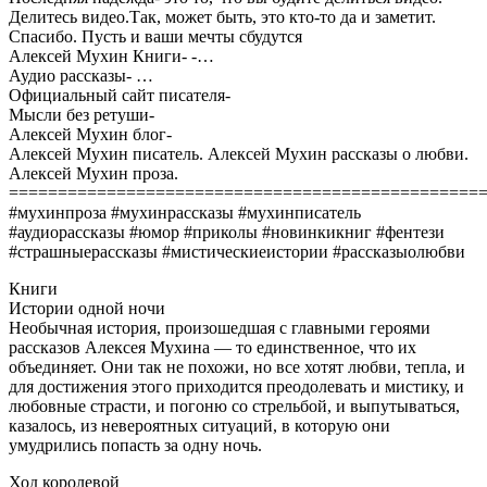
Делитесь видео.Так, может быть, это кто-то да и заметит.
Спасибо. Пусть и ваши мечты сбудутся
Алексей Мухин Книги- -…
Аудио рассказы- …
Официальный сайт писателя-
Мысли без ретуши-
Алексей Мухин блог-
Алексей Мухин писатель. Алексей Мухин рассказы о любви.
Алексей Мухин проза.
================================================
#мухинпроза #мухинрассказы #мухинписатель
#аудиорассказы #юмор #приколы #новинкикниг #фентези
#страшныерассказы #мистическиеистории #рассказыолюбви
Книги
Истории одной ночи
Необычная история, произошедшая с главными героями
рассказов Алексея Мухина — то единственное, что их
объединяет. Они так не похожи, но все хотят любви, тепла, и
для достижения этого приходится преодолевать и мистику, и
любовные страсти, и погоню со стрельбой, и выпутываться,
казалось, из невероятных ситуаций, в которую они
умудрились попасть за одну ночь.
Ход королевой