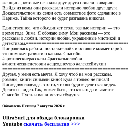
женщина, которые не знали друг друга попали в аварию.
Выйдя из комы они рассказали историю любви друг друга.
Доказательством их связи есть совместное фото сделанное в
Париже. Тайна которого не будет разгадана никогда.
Единственное, что объединяет столь разные истории — это
время года. Зима. Я обожаю зиму. Мои рассказы — это
рассказы о любви, истории любви, украшенные мистикой и
детективом.======================================
Понравилась работа- поставьте лайк и оставьте комментарий-
это поможет развитию канала. Спасибо.
#эротическиерассказы #рассказыолюбви
#мистическиеистории #ещеодноутро #алексеймухин
================================================
Друзья, у меня есть мечта. Я хочу чтоб на мои рассказы,
романы, книги снимали кино! Куда я только не писал!
Последняя надежда- это то, что вы будите делиться видео.
Делитесь видео.Так, может быть, это кто-то да и заметит.
Спасибо. Пусть и ваши мечты сбудутся
Обновлено
Пятница 7 августа 2026 г.
UltraSurf для обхода блокировки
Youtube
скачать бесплатно >>>