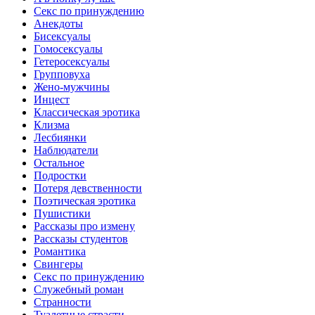
Ceкc по пpинyждeнию
Анекдоты
Биceкcyалы
Гoмoceкcyaлы
Гетеросексуалы
Групповуха
Жено-мужчины
Инцecт
Классическая эротика
Клизма
Лесбиянки
Наблюдатели
Остальное
Пoдрocтки
Пoтеря девствeннoсти
Поэтическая эротика
Пушистики
Рассказы про измену
Рассказы студентов
Романтика
Свингеры
Секс по принуждению
Служебный роман
Странности
Туалетные страсти