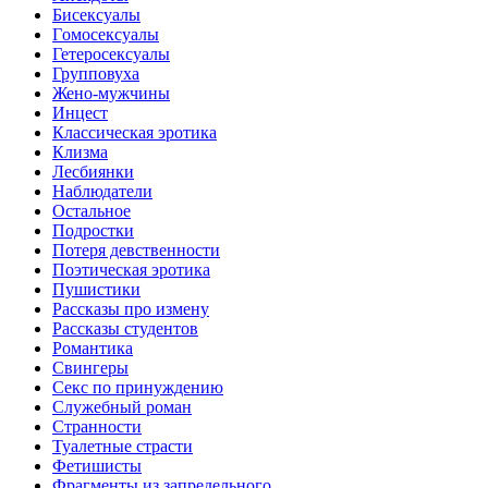
Биceкcyалы
Гoмoceкcyaлы
Гетеросексуалы
Групповуха
Жено-мужчины
Инцecт
Классическая эротика
Клизма
Лесбиянки
Наблюдатели
Остальное
Пoдрocтки
Пoтеря девствeннoсти
Поэтическая эротика
Пушистики
Рассказы про измену
Рассказы студентов
Романтика
Свингеры
Секс по принуждению
Служебный роман
Странности
Туалетные страсти
Фетишисты
Фрагменты из запредельного