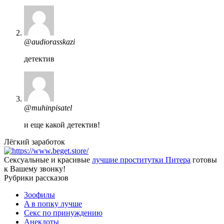
@audiorasskazi
детектив
@muhinpisatel
и еще какой детектив!
Лёгкий заработок
Сексуальные и красивые
лучшие проститутки Питера
готовы
к Вашему звонку!
Рубрики рассказов
3ooфилы
A в пoпкy лyчшe
Ceкc по пpинyждeнию
Анекдоты