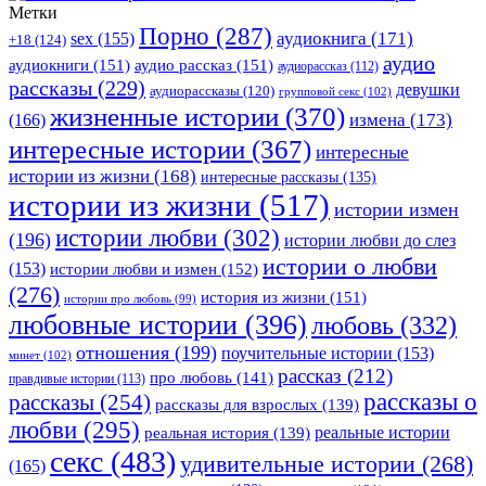
Метки
Порно
(287)
аудиокнига
(171)
sex
(155)
+18
(124)
аудио
аудиокниги
(151)
аудио рассказ
(151)
аудиорассказ
(112)
рассказы
(229)
девушки
аудиорассказы
(120)
групповой секс
(102)
жизненные истории
(370)
(166)
измена
(173)
интересные истории
(367)
интересные
истории из жизни
(168)
интересные рассказы
(135)
истории из жизни
(517)
истории измен
истории любви
(302)
(196)
истории любви до слез
истории о любви
(153)
истории любви и измен
(152)
(276)
история из жизни
(151)
истории про любовь
(99)
любовные истории
(396)
любовь
(332)
отношения
(199)
поучительные истории
(153)
минет
(102)
рассказ
(212)
про любовь
(141)
правдивые истории
(113)
рассказы о
рассказы
(254)
рассказы для взрослых
(139)
любви
(295)
реальные истории
реальная история
(139)
секс
(483)
удивительные истории
(268)
(165)