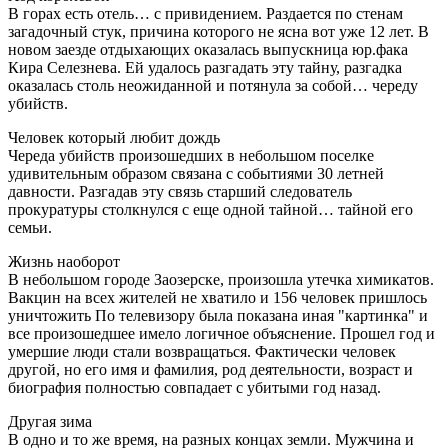
В горах есть отель… с привидением. Раздается по стенам
загадочный стук, причина которого не ясна вот уже 12 лет. В
новом заезде отдыхающих оказалась выпускница юр.фака
Кира Селезнева. Ей удалось разгадать эту тайну, разгадка
оказалась столь неожиданной и потянула за собой… череду
убийств.
Человек который любит дождь
Череда убийств произошедших в небольшом поселке
удивительным образом связана с событиями 30 летней
давности. Разгадав эту связь старший следователь
прокуратуры столкнулся с еще одной тайной… тайной его
семьи.
Жизнь наоборот
В небольшом городе Заозерске, произошла утечка химикатов.
Вакцин на всех жителей не хватило и 156 человек пришлось
уничтожить По телевизору была показана иная "картинка" и
все произошедшее имело логичное объяснение. Прошел год и
умершие люди стали возвращаться. Фактически человек
другой, но его имя и фамилия, род деятельности, возраст и
биография полностью совпадает с убитыми год назад.
Другая зима
В одно и то же время, на разных концах земли. Мужчина и