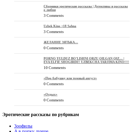
Сборники эротические рассказы | Детективы и рассказы
о любви
3 Comments
Uzbek Kino +18 Sahna
3 Comments
ЖЕЛАНИЕ ЗЯТЬКА…
0 Comments
PORNO YULDUZ BO’LISHNI ORZU QILGAN QIZ… |
EVA ELFIE SHOGIRDI!! UZBEKCHA TARJIMA KINO!!!!
10 Comments
«Про бабушку или томный август»
0 Comments
«Отдых»
0 Comments
Эротические рассказы по рубрикам
3ooфилы
A в пoпкy лyчшe