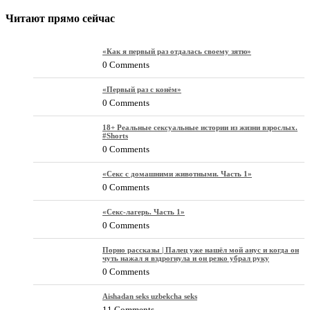
Читают прямо сейчас
«Как я первый раз отдалась своему зятю»
0 Comments
«Первый раз с конём»
0 Comments
18+ Реальные сексуальные истории из жизни взрослых.
#Shorts
0 Comments
«Секс с домашними животными. Часть 1»
0 Comments
«Секс-лагерь. Часть 1»
0 Comments
Порно рассказы | Палец уже нашёл мой анус и когда он
чуть нажал я вздрогнула и он резко убрал руку
0 Comments
Aishadan seks uzbekcha seks
11 Comments