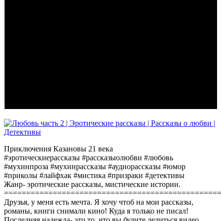
Приключения Казановы 21 века
#эротическиерассказы #рассказыолюбви #любовь
#мухинпроза #мухинрассказы #аудиорассказы #юмор
#приколы #лайфхак #мистика #призраки #детективы
Жанр- эротические рассказы, мистические истории.
================================================
Друзья, у меня есть мечта. Я хочу чтоб на мои рассказы,
романы, книги снимали кино! Куда я только не писал!
Последняя надежда- это то, что вы будите делиться видео.