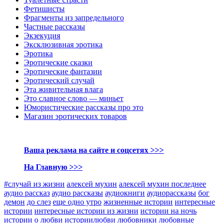
Фетишисты
Фрагменты из запредельного
Частные рассказы
Экзекуция
Эксклюзивная эротика
Эротика
Эротические сказки
Эротические фантазии
Эротический случай
Эта живительная влага
Это славное слово — миньет
Юмористические рассказы про это
Магазин эротических товаров
Ваша реклама на сайте и соцсетях >>>
На Главную >>>
#случай из жизни
алексей мухин
алексей мухин последнее
аудио рассказ
аудио рассказы
аудиокниги
аудиорассказы
бог
демон
до слез
еще одно утро
жизненные истории
интересные
истории
интересные истории из жизни
истории на ночь
истории о любви
историилюбви
любовники
любовные