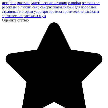
истории
мистика
мистические истории
олюбви
отношения
рассказы о любви
секс
сексрассказы
сказки для взрослых
страшные истории
утро
эро
эротика
эротические рассказы
эротические рассказы муж
Оцените статью