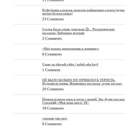
Күйеуімнен алмаған лаззатты қайнымнан алдым.(аудио
әңгіме,болған оқиға)
23 Comments
Сестра была очень довольна 😏… Романтические
рассказы Любовные истории
2 Comments
«Моё нежное превращение в женщину»
0 Comments
Секис uz ehtrosli video / uzbek seks kayf
1 Comment
ЕЙ БЫЛО БОЛЬНО НО ПРИШЛОСЬ ТЕРПЕТЬ.
Истории из жизни. Жизненные рассказы, аудио рассказ
20 Comments
Первая встреча мжм в отеле с женой! Эро Аудио рассказ
Сексвайф «Моя жена врач» 18+
18 Comments
«мамин уик-энд»
0 Comments