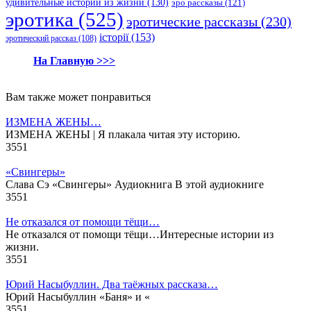
удивительные истории из жизни
(130)
эро рассказы
(121)
эротика
(525)
эротические рассказы
(230)
історії
(153)
эротический рассказ
(108)
На Главную >>>
Вам также может понравиться
ИЗМЕНА ЖЕНЫ…
ИЗМЕНА ЖЕНЫ | Я плакала читая эту историю.
3
551
«Свингеры»
Слава Сэ «Свингеры» Аудиокнига В этой аудиокниге
3
551
Не отказался от помощи тёщи…
Не отказался от помощи тёщи…Интересные истории из
жизни.
3
551
Юрий Насыбуллин. Два таёжных рассказа…
Юрий Насыбуллин «Баня» и «
3
551