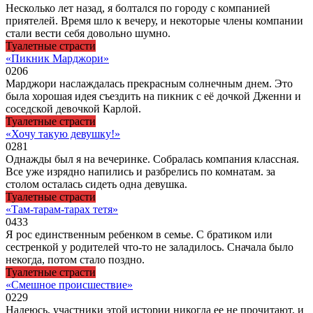
Несколько лет назад, я болтался по городу с компанией
приятелей. Время шло к вечеру, и некоторые члены компании
стали вести себя довольно шумно.
Туалетные страсти
«Пикник Марджори»
0
206
Марджори наслаждалась прекрасным солнечным днем. Это
была хорошая идея съездить на пикник с её дочкой Дженни и
соседской девочкой Карлой.
Туалетные страсти
«Хочу такую девушку!»
0
281
Однажды был я на вечеринке. Собралась компания классная.
Все уже изрядно напились и разбрелись по комнатам. за
столом осталась сидеть одна девушка.
Туалетные страсти
«Там-тарам-тарах тетя»
0
433
Я рос единственным ребенком в семье. С братиком или
сестренкой у родителей что-то не заладилось. Сначала было
некогда, потом стало поздно.
Туалетные страсти
«Смешное происшествие»
0
229
Надеюсь, участники этой истории никогда ее не прочитают, и