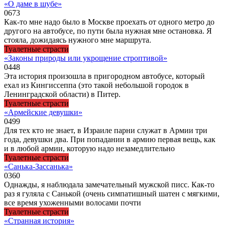
«О даме в шубе»
0
673
Как-то мне надо было в Москве проехать от одного метро до
другого на автобусе, по пути была нужная мне остановка. Я
стояла, дожидаясь нужного мне маршрута.
Туалетные страсти
«Законы природы или укрощение строптивой»
0
448
Эта история произошла в пригородном автобусе, который
ехал из Кингиссеппа (это такой небольшой городок в
Ленинградской области) в Питер.
Туалетные страсти
«Армейские девушки»
0
499
Для тех кто не знает, в Израиле парни служат в Армии три
года, девушки два. При попадании в армию первая вещь, как
и в любой армии, которую надо незамедлительно
Туалетные страсти
«Санька-Зассанька»
0
360
Однажды, я наблюдала замечательный мужской писс. Как-то
раз я гуляла с Санькой (очень симпатишный шатен с мягкими,
все время ухоженными волосами почти
Туалетные страсти
«Странная история»