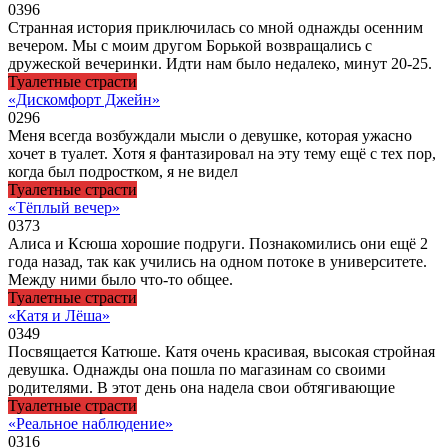
0
396
Странная история приключилась со мной однажды осенним
вечером. Мы с моим другом Борькой возвращались с
дружеской вечеринки. Идти нам было недалеко, минут 20-25.
Туалетные страсти
«Дискомфорт Джейн»
0
296
Меня всегда возбуждали мысли о девушке, которая ужасно
хочет в туалет. Хотя я фантазировал на эту тему ещё с тех пор,
когда был подростком, я не видел
Туалетные страсти
«Тёплый вечер»
0
373
Алиса и Ксюша хорошие подруги. Познакомились они ещё 2
года назад, так как учились на одном потоке в университете.
Между ними было что-то общее.
Туалетные страсти
«Катя и Лёша»
0
349
Посвящается Катюше. Катя очень красивая, высокая стройная
девушка. Однажды она пошла по магазинам со своими
родителями. В этот день она надела свои обтягивающие
Туалетные страсти
«Реальное наблюдение»
0
316