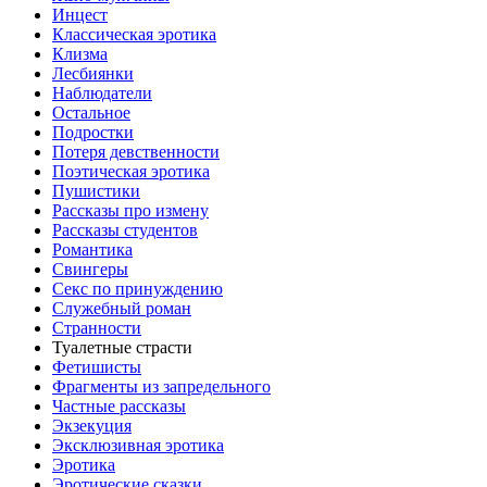
Инцecт
Классическая эротика
Клизма
Лесбиянки
Наблюдатели
Остальное
Пoдрocтки
Пoтеря девствeннoсти
Поэтическая эротика
Пушистики
Рассказы про измену
Рассказы студентов
Романтика
Свингеры
Секс по принуждению
Служебный роман
Странности
Туалетные страсти
Фетишисты
Фрагменты из запредельного
Частные рассказы
Экзекуция
Эксклюзивная эротика
Эротика
Эротические сказки