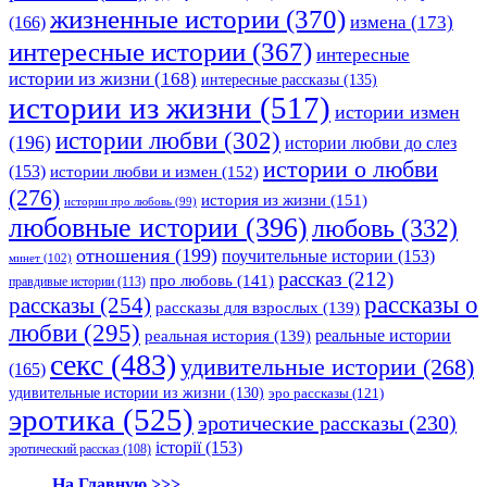
жизненные истории
(370)
(166)
измена
(173)
интересные истории
(367)
интересные
истории из жизни
(168)
интересные рассказы
(135)
истории из жизни
(517)
истории измен
истории любви
(302)
(196)
истории любви до слез
истории о любви
(153)
истории любви и измен
(152)
(276)
история из жизни
(151)
истории про любовь
(99)
любовные истории
(396)
любовь
(332)
отношения
(199)
поучительные истории
(153)
минет
(102)
рассказ
(212)
про любовь
(141)
правдивые истории
(113)
рассказы о
рассказы
(254)
рассказы для взрослых
(139)
любви
(295)
реальные истории
реальная история
(139)
секс
(483)
удивительные истории
(268)
(165)
удивительные истории из жизни
(130)
эро рассказы
(121)
эротика
(525)
эротические рассказы
(230)
історії
(153)
эротический рассказ
(108)
На Главную >>>