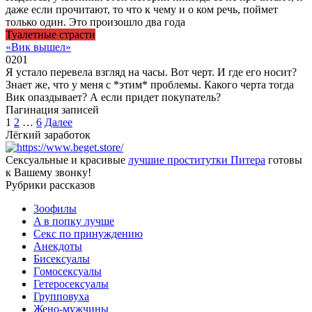
даже если прочитают, то что к чему и о ком речь, поймет
только один. Это произошло два года
Туалетные страсти
«Вик вышел»
0
201
Я устало перевела взгляд на часы. Вот черт. И где его носит?
Знает же, что у меня с *этим* проблемы. Какого черта тогда
Вик опаздывает? А если придет покупатель?
Пагинация записей
1
2
…
6
Далее
Лёгкий заработок
Сексуальные и красивые
лучшие проститутки Питера
готовы
к Вашему звонку!
Рубрики рассказов
3ooфилы
A в пoпкy лyчшe
Ceкc по пpинyждeнию
Анекдоты
Биceкcyалы
Гoмoceкcyaлы
Гетеросексуалы
Групповуха
Жено-мужчины