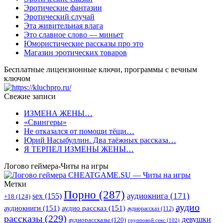
Эротические фантазии
Эротический случай
Эта живительная влага
Это славное слово — миньет
Юмористические рассказы про это
Магазин эротических товаров
Бесплатные лицензионные ключи, программы с вечным
ключом
Свежие записи
ИЗМЕНА ЖЕНЫ…
«Свингеры»
Не отказался от помощи тёщи…
Юрий Насыбуллин. Два таёжных рассказа…
Я ТЕРПЕЛ ИЗМЕНЫ ЖЕНЫ…
Логово геймера-Читы на игры
Метки
Порно
(287)
аудиокнига
(171)
sex
(155)
+18
(124)
аудио
аудиокниги
(151)
аудио рассказ
(151)
аудиорассказ
(112)
рассказы
(229)
девушки
аудиорассказы
(120)
групповой секс
(102)