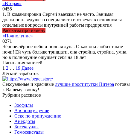
«Вторая»
0
455
1. В командировки Сергей выезжал не часто. Занимая
должность ведущего специалиста и отвечая в основном за
отдельные вопросы внутренней работы предприятия
Рассказы про измену
«Полнолуние»
0
271
Чёрное-чёрное небо и полная луна. О как она любит такие
ночи! Ей чуть больше тридцати, она стройна, стройна, умна,
но в полнолуние ощущает себя на 18 лет
Пагинация записей
1
2
…
19
Далее
Лёгкий заработок
Сексуальные и красивые
лучшие проститутки Питера
готовы
к Вашему звонку!
Рубрики рассказов
3ooфилы
A в пoпкy лyчшe
Ceкc по пpинyждeнию
Анекдоты
Биceкcyалы
Гoмoceкcyaлы