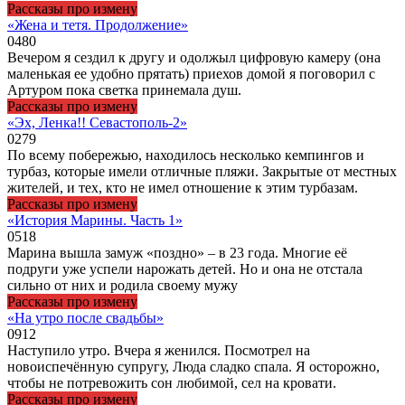
Рассказы про измену
«Жена и тетя. Продолжение»
0
480
Вечером я сездил к другу и одолжыл цифровую камеру (она
маленькая ее удобно прятать) приехов домой я поговорил с
Артуром пока светка принемала душ.
Рассказы про измену
«Эх, Ленка!! Севастополь-2»
0
279
По всему побережью, находилось несколько кемпингов и
турбаз, которые имели отличные пляжи. Закрытые от местных
жителей, и тех, кто не имел отношение к этим турбазам.
Рассказы про измену
«История Марины. Часть 1»
0
518
Марина вышла замуж «поздно» – в 23 года. Многие её
подруги уже успели нарожать детей. Но и она не отстала
сильно от них и родила своему мужу
Рассказы про измену
«На утро после свадьбы»
0
912
Наступило утро. Вчера я женился. Посмотрел на
новоиспечённую супругу, Люда сладко спала. Я осторожно,
чтобы не потревожить сон любимой, сел на кровати.
Рассказы про измену