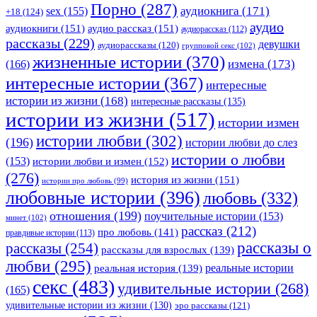
Порно
(287)
аудиокнига
(171)
sex
(155)
+18
(124)
аудио
аудиокниги
(151)
аудио рассказ
(151)
аудиорассказ
(112)
рассказы
(229)
девушки
аудиорассказы
(120)
групповой секс
(102)
жизненные истории
(370)
(166)
измена
(173)
интересные истории
(367)
интересные
истории из жизни
(168)
интересные рассказы
(135)
истории из жизни
(517)
истории измен
истории любви
(302)
(196)
истории любви до слез
истории о любви
(153)
истории любви и измен
(152)
(276)
история из жизни
(151)
истории про любовь
(99)
любовные истории
(396)
любовь
(332)
отношения
(199)
поучительные истории
(153)
минет
(102)
рассказ
(212)
про любовь
(141)
правдивые истории
(113)
рассказы о
рассказы
(254)
рассказы для взрослых
(139)
любви
(295)
реальные истории
реальная история
(139)
секс
(483)
удивительные истории
(268)
(165)
удивительные истории из жизни
(130)
эро рассказы
(121)