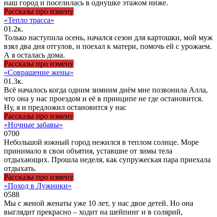
наш город и поселилась в однушке этажом ниже.
Рассказы про измену
«Тепло трасса»
0
1.2к.
Только наступила осень, начался сезон для картошки, мой муж
взял два дня отгулов, и поехал к матери, помочь ей с урожаем.
А я осталась дома.
Рассказы про измену
«Соврашение жены»
0
1.3к.
Всё началось когда одним зимним днём мне позвонила Алла,
что она у нас проездом и её в принципе не где остановится.
Ну, я и предложил остановится у нас
Рассказы про измену
«Ночные забавы»
0
700
Небольшой южный город нежился в теплом солнце. Море
принимало в свои объятия, уставшие от зимы тела
отдыхающих. Прошла неделя, как супружеская пара приехала
отдыхать.
Рассказы про измену
«Поход в Лужники»
0
588
Мы с женой женаты уже 10 лет, у нас двое детей. Но она
выглядит прекрасно – ходит на шейпинг и в солярий,