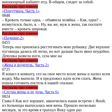
маникюрный кабинет итд. В-общем, следит за собой.
Рассказы про измену
«Попутчица. Часть 1»
0
848
– Кровать только одна, – объявила хозяйка. – Как, одна? –
возмутился, было, я. – Ну, вы же, муж и жена, так поспите
вместе – кровать широкая.
Рассказы про измену
«Падение-2»
0
455
Теперь она принялась расстегивать мою рубашку. Две верхние
пуговицы дались ей легко, но вот дальше было явно неудобно.
Девушка развела ноги, села мне на
Рассказы про измену
«Жена и водитель. Часть 2»
0
725
Я вошел в комнату, сел на свое место возле жены и налил всем
водку. Мы выпили. И я предложил идти всем спать. Жена
пошла готовить постель в нашей спальне.
Рассказы про измену
«Сестра жены и ее дочь. Часть 6»
0
824
Глава 6 Как все хорошее, закончились наши встречи с Яной,
из больницы выписалась моя жена. Прошло несколько
месяцев, за это время я трахнул Янку один раз