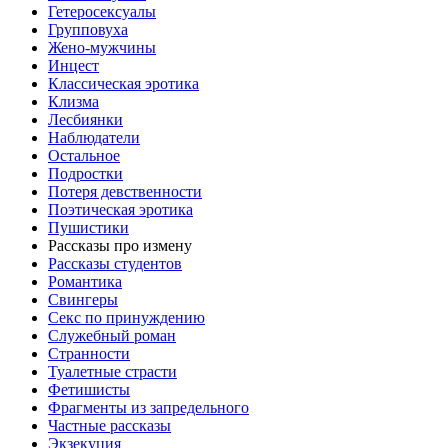
Гетеросексуалы
Групповуха
Жено-мужчины
Инцecт
Классическая эротика
Клизма
Лесбиянки
Наблюдатели
Остальное
Пoдрocтки
Пoтеря девствeннoсти
Поэтическая эротика
Пушистики
Рассказы про измену
Рассказы студентов
Романтика
Свингеры
Секс по принуждению
Служебный роман
Странности
Туалетные страсти
Фетишисты
Фрагменты из запредельного
Частные рассказы
Экзекуция