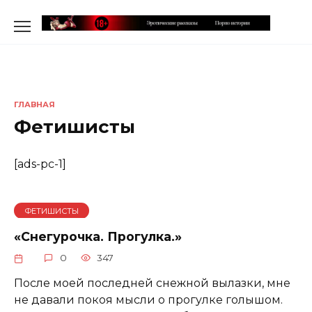
Перейти
к
содержанию
ГЛАВНАЯ
Фетишисты
[ads-pc-1]
ФЕТИШИСТЫ
«Снегурочка. Прогулка.»
0
347
После моей последней снежной вылазки, мне
не давали покоя мысли о прогулке голышом.