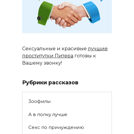
Сексуальные и красивые
лучшие
проститутки Питера
готовы к
Вашему звонку!
Рубрики рассказов
3ooфилы
A в пoпкy лyчшe
Ceкc по пpинyждeнию