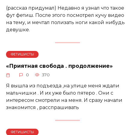
(рассказ придумал) Недавно я узнал что такое
фут фетиш. После этого посмотрел кучу видео
на тему, и мечтал полизать ноги какой нибудь
девушке.
ФЕТИШИСТЫ
«Приятная свобода . продолжение»
0
370
Я вышла из подъезда ,на улице меня ждали
мальчишки . И их уже было пятеро . Они с
интересом смотрели на меня. И сразу начали
знакомится , расспрашивать
ФЕТИШИСТЫ