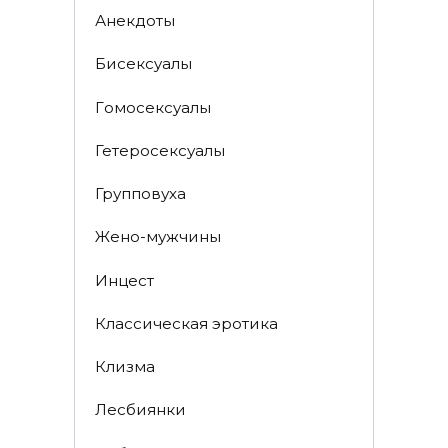
Анекдоты
Биceкcyалы
Гoмoceкcyaлы
Гетеросексуалы
Групповуха
Жено-мужчины
Инцecт
Классическая эротика
Клизма
Лесбиянки