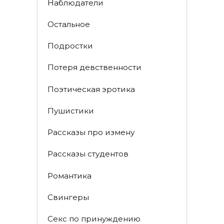
Наблюдатели
Остальное
Пoдрocтки
Пoтеря девствeннoсти
Поэтическая эротика
Пушистики
Рассказы про измену
Рассказы студентов
Романтика
Свингеры
Секс по принуждению