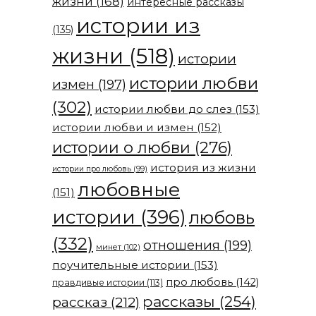
жизни
(168)
интересные рассказы
истории из
(135)
жизни
(518)
истории
истории любви
измен
(197)
(302)
истории любви до слез
(153)
истории любви и измен
(152)
истории о любви
(276)
история из жизни
истории про любовь
(99)
любовные
(151)
истории
(396)
любовь
(332)
отношения
(199)
минет
(102)
поучительные истории
(153)
про любовь
(142)
правдивые истории
(113)
рассказы
(254)
рассказ
(212)