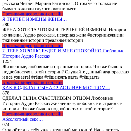
рассказа Читает Марина Багинская. О том чего только не
бывает в жизни глухого охотничьего
Эротика-видеоролики онлайн
Я ТЕРПЕЛ ИЗМЕНЫ ЖЕНЫ…
2
80
ЖЕНА ХОТЕЛА ЧТОБЫ Я ТЕРПЕЛ ЕЁ ИЗМЕНЫ. Истории
из жизни. Аудио рассказы, неверная жена #историиизжизни
#жизненныеистории #реальныеистории
Эротика-видеоролики онлайн
И ТЕБЕ ХОРОШО БУДЕТ, И МНЕ СПОКОЙНО Любовные
Истории Аудио Рассказ
12
54
Жизненные, любовные и странные истории. Что же было в
подробностях в этой истории? Слушайте данный аудиорассказ
и всё узнаете! #тёща #тёщаизять #зять #тёщазять
Эротика-видеоролики онлайн
КАК Я СДЕЛАЛ СЫНА СЧАСТЛИВЫМ ОТЦОМ…
8
78
СДЕЛАЛ СЫНА СЧАСТЛИВЫМ ОТЦОМ Любовные
Истории Аудио Рассказ Жизненные, любовные и странные
истории. Что же было в подробностях в этой истории?
Эротика-видеоролики онлайн
Абсолютный секс…
0
74
Откройте для себя увлекательный мир кино! Насладитесь