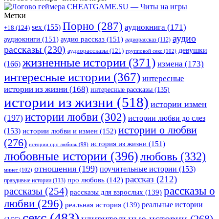
Метки
Порно
(287)
аудиокнига
(171)
sex
(155)
+18
(124)
аудио
аудиокниги
(151)
аудио рассказ
(151)
аудиорассказ
(112)
рассказы
(230)
девушки
аудиорассказы
(121)
групповой секс
(102)
жизненные истории
(371)
(166)
измена
(173)
интересные истории
(367)
интересные
истории из жизни
(168)
интересные рассказы
(135)
истории из жизни
(518)
истории измен
истории любви
(302)
(197)
истории любви до слез
истории о любви
(153)
истории любви и измен
(152)
(276)
история из жизни
(151)
истории про любовь
(99)
любовные истории
(396)
любовь
(332)
отношения
(199)
поучительные истории
(153)
минет
(102)
рассказ
(212)
про любовь
(142)
правдивые истории
(113)
рассказы о
рассказы
(254)
рассказы для взрослых
(139)
любви
(296)
реальные истории
реальная история
(139)
секс
(483)