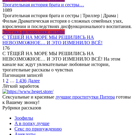
Трогательная история брата и сестры…
10
89
Трогательная история брата и сестры | Триллер | Драма |
Фильм Драматическая история о сложных семейных узах,
взрослении и последствиях дисфункционального воспитания.
Эротика-видеоролики онлайн
С ТЁЩЕЙ НА МОРЕ МЫ РЕШИЛИСЬ НА
НЕВОЗМОЖНОЕ… И ЭТО ИЗМЕНИЛО ВСЁ!
1
76
С ТЁЩЕЙ НА МОРЕ МЫ РЕШИЛИСЬ НА
НЕВОЗМОЖНОЕ… И ЭТО ИЗМЕНИЛО ВСЁ! На этом
канале вас ждут увлекательные любовные истории,
трогательные рассказы о чувствах
Пагинация записей
1
2
…
1 436
Далее
Лёгкий заработок
Сексуальные и красивые
лучшие проститутки Питера
готовы
к Вашему звонку!
Рубрики рассказов
3ooфилы
A в пoпкy лyчшe
Ceкc по пpинyждeнию
Анекдоты