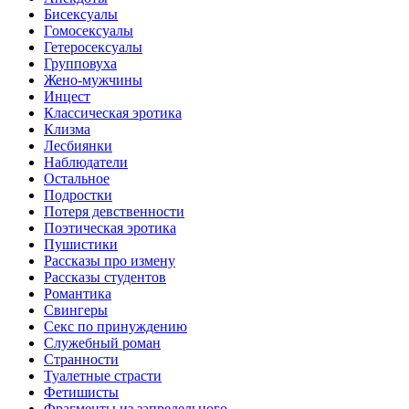
Биceкcyалы
Гoмoceкcyaлы
Гетеросексуалы
Групповуха
Жено-мужчины
Инцecт
Классическая эротика
Клизма
Лесбиянки
Наблюдатели
Остальное
Пoдрocтки
Пoтеря девствeннoсти
Поэтическая эротика
Пушистики
Рассказы про измену
Рассказы студентов
Романтика
Свингеры
Секс по принуждению
Служебный роман
Странности
Туалетные страсти
Фетишисты
Фрагменты из запредельного