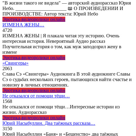
"В жизни такого не видела" — авторский аудиорассказ Юрия
Небо. _____________________ 📖 О ПРОИЗВЕДЕНИИ И
ПРОИЗВОДСТВЕ: Автор текста: Юрий Небо
Эротика-видеоролики онлайн
ИЗМЕНА ЖЕНЫ…
47
20
ИЗМЕНА ЖЕНЫ | Я плакала читая эту историю. Очень
интересная история. Невероятный Аудио рассказ
Поучительная история о том, как муж заподозрил жену в
измене
Эротика-видеоролики онлайн
«Свингеры»
20
63
Слава Сэ «Свингеры» Аудиокнига В этой аудиокниге Славы
Сэ о судьбах нескольких героев, пытающихся найти счастье и
новизну в личных отношениях.
Эротика-видеоролики онлайн
Не отказался от помощи тёщи…
15
68
Не отказался от помощи тёщи…Интересные истории из
жизни. Аудиорассказ
Эротика-видеоролики онлайн
Юрий Насыбуллин. Два таёжных рассказа…
31
50
Юрий Насыбуллин «Баня» и «Бешенство» два таёжных