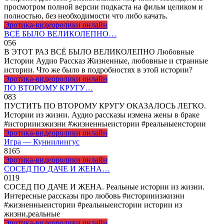
просмотром полной версии подкаста на фильм целиком и
полностью, без необходимости что либо качать.
Эротика-видеоролики онлайн
ВСЁ БЫЛО ВЕЛИКОЛЕПНО…
0
56
В ЭТОТ РАЗ ВСЁ БЫЛО ВЕЛИКОЛЕПНО Любовные
Истории Аудио Рассказ Жизненные, любовные и странные
истории. Что же было в подробностях в этой истории?
Эротика-видеоролики онлайн
ПО ВТОРОМУ КРУГУ…
0
83
ПУСТИТЬ ПО ВТОРОМУ КРУГУ ОКАЗАЛОСЬ ЛЕГКО.
Истории из жизни. Аудио рассказы измена жены в браке
#историиизжизни #жизненныеистории #реальныеистории
Эротика-видеоролики онлайн
Игра — Куннилингус
81
65
Эротика-видеоролики онлайн
СОСЕД ПО ДАЧЕ И ЖЕНА…
0
119
СОСЕД ПО ДАЧЕ И ЖЕНА. Реальные истории из жизни.
Интересные рассказы про любовь #историиизжизни
#жизненныеистории #реальныеистории истории из
жизни,реальные
Эротика-видеоролики онлайн