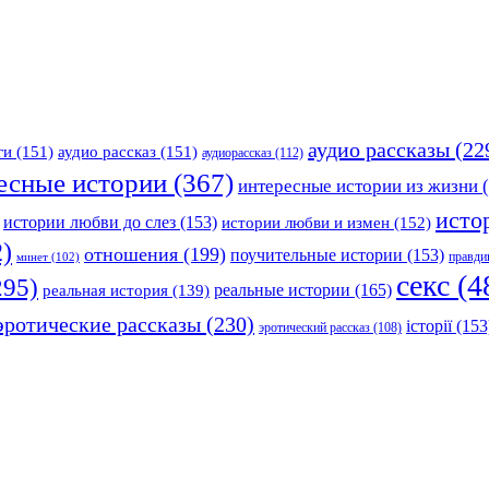
аудио рассказы
(22
ги
(151)
аудио рассказ
(151)
аудиорассказ
(112)
есные истории
(367)
интересные истории из жизни
(
исто
истории любви до слез
(153)
истории любви и измен
(152)
)
отношения
(199)
поучительные истории
(153)
правди
минет
(102)
секс
(4
295)
реальные истории
(165)
реальная история
(139)
эротические рассказы
(230)
історії
(153
эротический рассказ
(108)