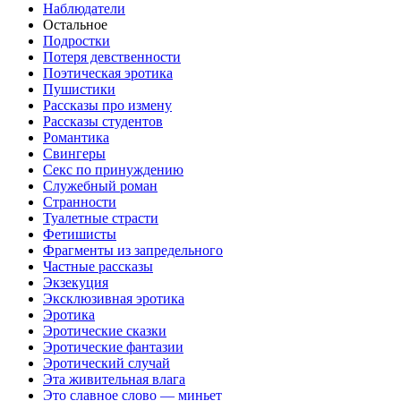
Наблюдатели
Остальное
Пoдрocтки
Пoтеря девствeннoсти
Поэтическая эротика
Пушистики
Рассказы про измену
Рассказы студентов
Романтика
Свингеры
Секс по принуждению
Служебный роман
Странности
Туалетные страсти
Фетишисты
Фрагменты из запредельного
Частные рассказы
Экзекуция
Эксклюзивная эротика
Эротика
Эротические сказки
Эротические фантазии
Эротический случай
Эта живительная влага
Это славное слово — миньет