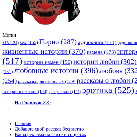
Метки
Порно
(287)
аудиокнига
(171)
sex
(155)
аудиокни
+18
(124)
жизненные истории
(370)
интер
измена
(173)
(517)
истории любви
(302)
истории измен
(196)
любовные истории
(396)
любовь
(332
(151)
рассказы о любви
(
(254)
рассказы для взрослых
(139)
эротика
(525)
истории из жизни
(130)
эро рассказы
(121)
На Главную >>>
Главная
Добавьте свой рассказ бесплатно
Ваша реклама на сайте и соцсетях