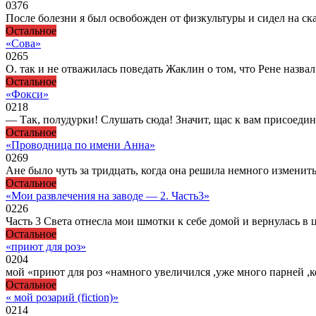
0
376
После болезни я был освобожден от физкультуры и сидел на скам
Остальное
«Сова»
0
265
О. так и не отважилась поведать Жаклин о том, что Рене назв
Остальное
«Фокси»
0
218
— Так, полудурки! Слушать сюда! Значит, щас к вам присоедин
Остальное
«Проводница по имени Анна»
0
269
Ане было чуть за тридцать, когда она решила немного изменит
Остальное
«Мои развлечения на заводе — 2. Часть3»
0
226
Часть 3 Света отнесла мои шмотки к себе домой и вернулась в ц
Остальное
«приют для роз»
0
204
мой «приют для роз «намного увеличился ,уже много парней ,
Остальное
« мой розарий (fiction)»
0
214