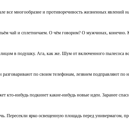
ркале все многообразие и противоречивость жизненных явлений 
пьём чай и сплетничаем. О чём говорим? О мужчинах, конечно. Ка
лицом в подушку. Ага, как же. Шум от включенного пылесоса вс
ни разговаривают по своим телефонам, лезвием подправляют по н
ет кто-нибудь подкинет какие-нибудь новые идеи. Заранее спас
очь. Пересекли ярко освещенную площадь перед универмагом, п