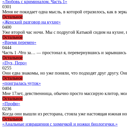
«Любовь с криминалом. Часть 1»
0
301
Меня не покидает одна мысль, в которой отразилось, как в зе
Остальное
«Женский разговор на кухне»
0
400
Уже второй час ночи. Мы с подругой Катькой сидим на кухне, 
Остальное
«Время перемен»
0
444
Часть 1 -Что за… — простонал я, перевернувшись и зарывшись 
Остальное
«Пух, Перо»
0
255
Они едва знакомы, но уже поняли, что подходят друг другу. О
Остальное
«поигралась чуток»
0
404
Мне 17лет, девственница, обычно просто массирую клитор, мож
Остальное
«Пpофи»
0
236
Когда они вышли из ресторана, стояла уже настоящая южная н
Остальное
«Анальные извращения с химичкой и ножки биологички.»