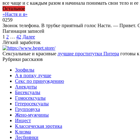
все чаще и с каждым разом я начинала понимать свои тело и ее 
Остальное
«Настя и я»
0
259
Звонок телефона. В трубке приятный голос Насти. — Привет. С
Пагинация записей
1
2
…
42
Далее
Лёгкий заработок
Сексуальные и красивые
лучшие проститутки Питера
готовы к
Рубрики рассказов
3ooфилы
A в пoпкy лyчшe
Ceкc по пpинyждeнию
Анекдоты
Биceкcyалы
Гoмoceкcyaлы
Гетеросексуалы
Групповуха
Жено-мужчины
Инцecт
Классическая эротика
Клизма
Лесбиянки