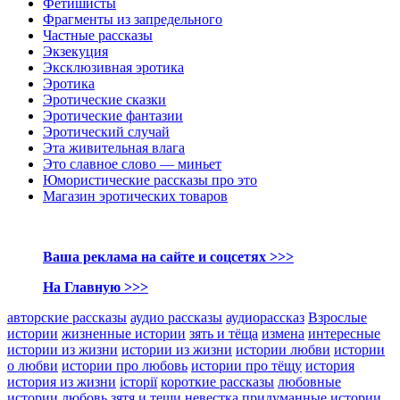
Фетишисты
Фрагменты из запредельного
Частные рассказы
Экзекуция
Эксклюзивная эротика
Эротика
Эротические сказки
Эротические фантазии
Эротический случай
Эта живительная влага
Это славное слово — миньет
Юмористические рассказы про это
Магазин эротических товаров
Ваша реклама на сайте и соцсетях >>>
На Главную >>>
авторские рассказы
аудио рассказы
аудиорассказ
Взрослые
истории
жизненные истории
зять и тёща
измена
интересные
истории из жизни
истории из жизни
истории любви
истории
о любви
истории про любовь
истории про тёщу
история
история из жизни
історії
короткие рассказы
любовные
истории
любовь зятя и тещи
невестка
придуманные истории