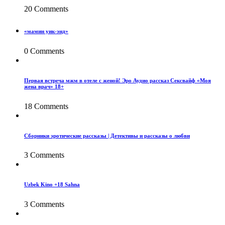
20 Comments
«мамин уик-энд»
0 Comments
Первая встреча мжм в отеле с женой! Эро Аудио рассказ Сексвайф «Моя
жена врач» 18+
18 Comments
Сборники эротические рассказы | Детективы и рассказы о любви
3 Comments
Uzbek Kino +18 Sahna
3 Comments