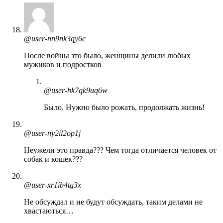
@user-nn9nk3qy6c
После войны зто было, женщины делили любых
мужиков и подростков
@user-hk7qk9uq6w
Было. Нужно было рожать, продолжать жизнь!
@user-ny2il2op1j
Неужели это правда??? Чем тогда отличается человек от
собак и кошек???
@user-xr1ib4tg3x
Не обсуждал и не будут обсуждать, таким делами не
хвастаються…