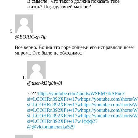
В смысле? Что такого должна показать тебе
жизнь? Пи;жду твоей матери?
@BORIC-qv7ip
Всё верно. Война это горе общее,и его исправляли всем
миром.. Это было не обходимо..
@user-ki3ig8iw8l
?2???
https://youtube.com/shorts/WSEM7ibAFnc?
si=LCOHRn392XFew17whttps://youtube.com/shorts
si=LCOHRn392XFew17whttps://youtube.com/shorts
si=LCOHRn392XFew17whttps://youtube.com/shorts
si=LCOHRn392XFew17whttps://youtube.com/shorts
si=LCOHRn392XFew17w1ффф2?​
@@victoriamerazka529