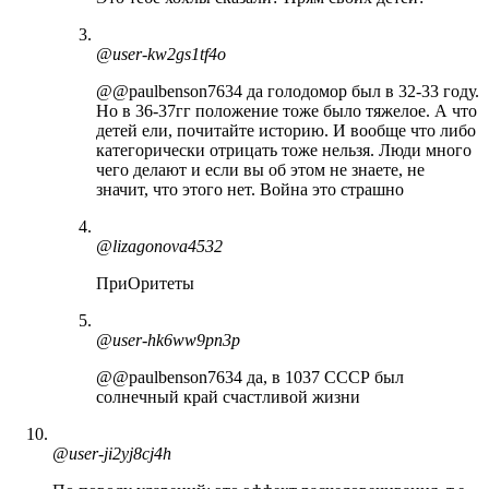
@user-kw2gs1tf4o
@@paulbenson7634 да голодомор был в 32-33 году.
Но в 36-37гг положение тоже было тяжелое. А что
детей ели, почитайте историю. И вообще что либо
категорически отрицать тоже нельзя. Люди много
чего делают и если вы об этом не знаете, не
значит, что этого нет. Война это страшно
@lizagonova4532
ПриОритеты
@user-hk6ww9pn3p
@@paulbenson7634 да, в 1037 СССР был
солнечный край счастливой жизни
@user-ji2yj8cj4h