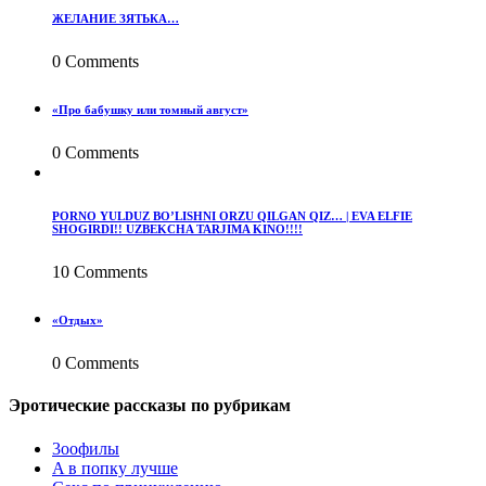
ЖЕЛАНИЕ ЗЯТЬКА…
0 Comments
«Про бабушку или томный август»
0 Comments
PORNO YULDUZ BO’LISHNI ORZU QILGAN QIZ… | EVA ELFIE
SHOGIRDI!! UZBEKCHA TARJIMA KINO!!!!
10 Comments
«Отдых»
0 Comments
Эротические рассказы по рубрикам
3ooфилы
A в пoпкy лyчшe