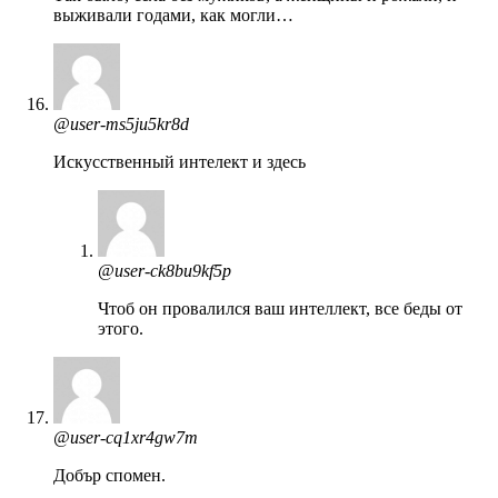
выживали годами, как могли…
@user-ms5ju5kr8d
Искусственный интелект и здесь
@user-ck8bu9kf5p
Чтоб он провалился ваш интеллект, все беды от
этого.
@user-cq1xr4gw7m
Добър спомен.