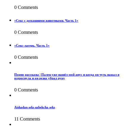
0 Comments
«Секс с домашними животными. Часть 1»
0 Comments
«Секс-лагерь. Часть 1»
0 Comments
Порно рассказы | Палец уже нашёл мой анус и когда он чуть нажал я
вздрогнула и он резко убрал руку
0 Comments
Aishadan seks uzbekcha seks
11 Comments