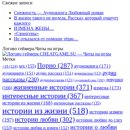
Свежие записи
Снежность — Аудиокнига Любовный роман
В жизни такого не видела. Рассказ, который очарует
каждого
ИЗМЕНА ЖЕНЫ…
«Свингеры»
Не отказался от помощи тёщи…
Логово геймера-Читы на игры
Метки
Порно
(287)
аудиокнига
(171)
sex
(155)
+18
(124)
аудио
аудиокниги
(151)
аудио рассказ
(151)
аудиорассказ
(112)
рассказы
(230)
девушки
аудиорассказы
(121)
групповой секс
(102)
жизненные истории
(371)
(166)
измена
(173)
интересные истории
(367)
интересные
истории из жизни
(168)
интересные рассказы
(135)
истории из жизни
(518)
истории измен
истории любви
(302)
(197)
истории любви до слез
истории о любви
(153)
истории любви и измен
(152)