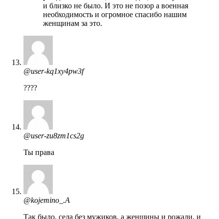
и близко не было. И это не позор а военная
необходимость и огромное спасибо нашим
женщинам за это.
@user-kq1xy4pw3f
????
@user-zu8zm1cs2g
Ты права
@kojemino_.A
Так было, села без мужиков, а женщины и рожали, и