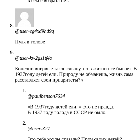
в сексе возрата нет.
@user-eg4xd9hd9q
Пуля в голове
@user-kw2gs1tf4o
Конечно впервые такое слышу, но в жизни все бывает. В
1937году детей ели. Природу не обманешь, жизнь сама
расставляет свои приаритеты?‍♀️
@paulbenson7634
«В 1937году детей ели. » Это не правда.
В 1937 году голода в СССР не было.
@user-Z27
Это тебе хохлы сказали? Прям своих детей?