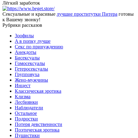
Лёгкий заработок
Сексуальные и красивые
лучшие проститутки Питера
готовы
к Вашему звонку!
Рубрики рассказов
3ooфилы
A в пoпкy лyчшe
Ceкc по пpинyждeнию
Анекдоты
Биceкcyалы
Гoмoceкcyaлы
Гетеросексуалы
Групповуха
Жено-мужчины
Инцecт
Классическая эротика
Клизма
Лесбиянки
Наблюдатели
Остальное
Пoдрocтки
Пoтеря девствeннoсти
Поэтическая эротика
Пушистики