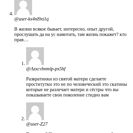
@user-kx4nl9xi1q
В жизни всякое бывает, интересно, опыт другой,
прослушать да на ус намотать, там жизнь покажет? кто
прав…
@Azxcvbnmlp-px5hf
Развратники из святой матери сделаете
проститутки это не по человеческий это скатины
которые не разлечает матери и сёстры что вы
показываете свои поколение стидно вам
@user-Z27