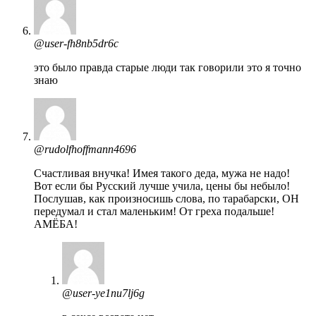
@user-fh8nb5dr6c
это было правда старые люди так говорили это я точно
знаю
@rudolfhoffmann4696
Счастливая внучка! Имея такого деда, мужа не надо!
Вот если бы Русский лучше учила, цены бы небыло!
Послушав, как произносишь слова, по тарабарски, ОН
передумал и стал маленьким! От греха подальше!
АМЁБА!
@user-ye1nu7lj6g