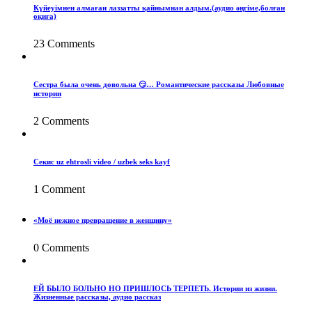
Күйеуімнен алмаған лаззатты қайнымнан алдым.(аудио әңгіме,болған
оқиға)
23 Comments
Сестра была очень довольна 😏… Романтические рассказы Любовные
истории
2 Comments
Секис uz ehtrosli video / uzbek seks kayf
1 Comment
«Моё нежное превращение в женщину»
0 Comments
ЕЙ БЫЛО БОЛЬНО НО ПРИШЛОСЬ ТЕРПЕТЬ. Истории из жизни.
Жизненные рассказы, аудио рассказ