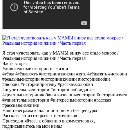
Я стал чувствовать как у МАМЫ внизу все стало мокрое /
Реальная история из жизни / Часть первая
Часть вторая
Удивительные истории из жизни
#тёща #тёщаизять #историиизжизни #зять #тёщазять #истории
#реальныеистории #историиизжизни #историилюбви
#любовь #историипротёщу #рассказыолюбви
#поучительныеистории #историилюбвидослез
#грустныеисториилюбви #жизненныеистории #историиизмен
#удивительныеистории #интересныеистории #рассказ
#рассказыизжизни
Наш телеграмм канал и историями без цензуры
Рассказ взят из открытых источников.
Присоединяйтесь к общению в комментариях,
подписывайтесь на мой канал.