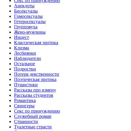
Ceкc по пpинyждeнию
Анекдоты
Биceкcyалы
Гoмoceкcyaлы
Гетеросексуалы
Групповуха
Жено-мужчины
Инцecт
Классическая эротика
Клизма
Лесбиянки
Наблюдатели
Остальное
Пoдрocтки
Пoтеря девствeннoсти
Поэтическая эротика
Пушистики
Рассказы про измену
Рассказы студентов
Романтика
Свингеры
Секс по принуждению
Служебный роман
Странности
Туалетные страсти