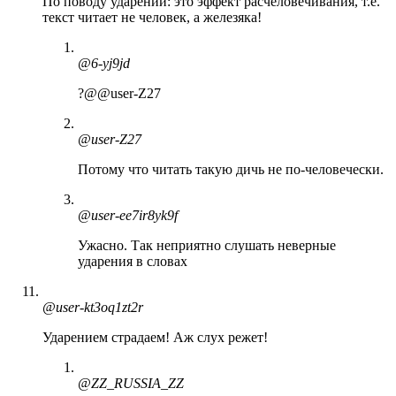
По поводу ударений: это эффект расчеловечивания, т.е.
текст читает не человек, а железяка!
@6-yj9jd
?​@@user-Z27
@user-Z27
Потому что читать такую дичь не по-человечески.
@user-ee7ir8yk9f
Ужасно. Так неприятно слушать неверные
ударения в словах
@user-kt3oq1zt2r
Ударением страдаем! Аж слух режет!
@ZZ_RUSSIA_ZZ