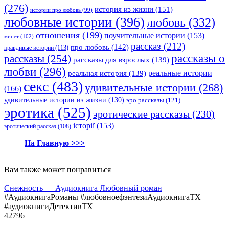
(276)
история из жизни
(151)
истории про любовь
(99)
любовные истории
(396)
любовь
(332)
отношения
(199)
поучительные истории
(153)
минет
(102)
рассказ
(212)
про любовь
(142)
правдивые истории
(113)
рассказы о
рассказы
(254)
рассказы для взрослых
(139)
любви
(296)
реальные истории
реальная история
(139)
секс
(483)
удивительные истории
(268)
(166)
удивительные истории из жизни
(130)
эро рассказы
(121)
эротика
(525)
эротические рассказы
(230)
історії
(153)
эротический рассказ
(108)
На Главную >>>
Вам также может понравиться
Снежность — Аудиокнига Любовный роман
#АудиокнигаРоманы #любовноефэнтезиАудиокнигаTX
#аудиокнигиДетективTX
42
796