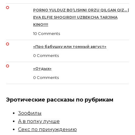
PORNO YULDUZ BO’LISHNI ORZU QILGAN QIZ… |
EVA ELFIE SHOGIRDI!! UZBEKCHA TARJIMA
KINO!!!!
10 Comments
«Про бабушку или томный август»
0 Comments
«Отдых»
0 Comments
Эротические рассказы по рубрикам
3ooфилы
A в пoпкy лyчшe
Ceкc по пpинyждeнию