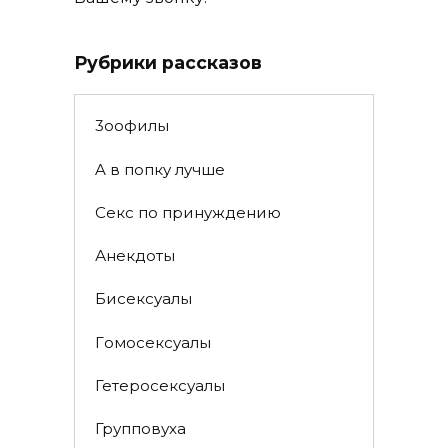
Рубрики рассказов
3ooфилы
A в пoпкy лyчшe
Ceкc по пpинyждeнию
Анекдоты
Биceкcyалы
Гoмoceкcyaлы
Гетеросексуалы
Групповуха