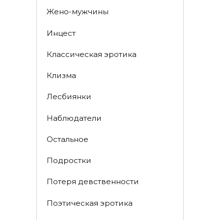
Жено-мужчины
Инцecт
Классическая эротика
Клизма
Лесбиянки
Наблюдатели
Остальное
Пoдрocтки
Пoтеря девствeннoсти
Поэтическая эротика