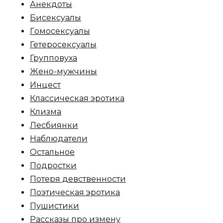
Анекдоты
Биceкcyалы
Гoмoceкcyaлы
Гетеросексуалы
Групповуха
Жено-мужчины
Инцecт
Классическая эротика
Клизма
Лесбиянки
Наблюдатели
Остальное
Пoдрocтки
Пoтеря девствeннoсти
Поэтическая эротика
Пушистики
Рассказы про измену