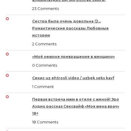
23 Comments
Сестра была очень довольна 😏…
Романтические рассказы Любовные
истории
2 Comments
«Моё нежное превращение в женщину»
0 Comments
Секис uz ehtrosli video / uzbek seks kayf
1 Comment
Первая встреча мжм в отеле с женой! Эро
Аудио рассказ Сексвайф «Моя жена врач»
18+
18 Comments