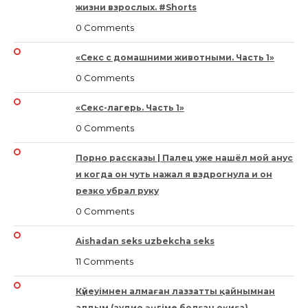
жизни взрослых. #Shorts
0 Comments
«Секс с домашними животными. Часть 1»
0 Comments
«Секс-лагерь. Часть 1»
0 Comments
Порно рассказы | Палец уже нашёл мой анус
и когда он чуть нажал я вздрогнула и он
резко убрал руку
0 Comments
Aishadan seks uzbekcha seks
11 Comments
Күйеуімнен алмаған лаззатты қайнымнан
алдым.(аудио әңгіме,болған оқиға)