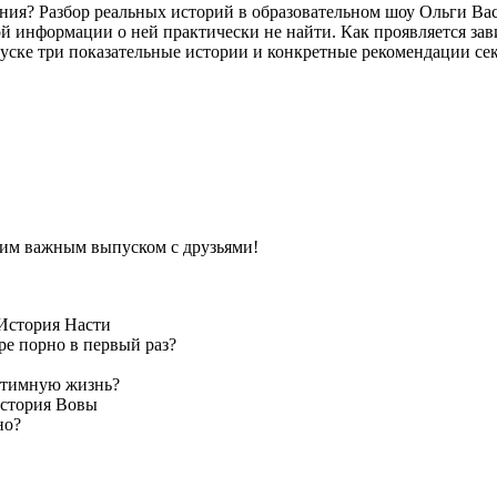
ния? Разбор реальных историй в образовательном шоу Ольги Вас
ой информации о ней практически не найти. Как проявляется за
уске три показательные истории и конкретные рекомендации сек
тим важным выпуском с друзьями!
 История Насти
е порно в первый раз?
интимную жизнь?
История Вовы
но?