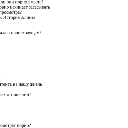
 ли они порно вместе?
порно начинает засасывать
 просмотра?
й». История Алины
нала о происходящем?
е
нтента на нашу жизнь
овых отношений?
 смотрят порно?