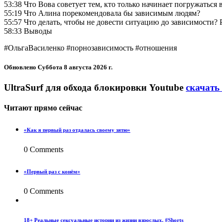
53:38 Что Вова советует тем, кто только начинает погружаться
55:19 Что Алина порекомендовала бы зависимым людям?
55:57 Что делать, чтобы не довести ситуацию до зависимости?
58:33 Выводы
#ОльгаВасиленко #порнозависимость #отношения
Обновлено
Суббота 8 августа 2026 г.
UltraSurf для обхода блокировки Youtube
скачать
Читают прямо сейчас
«Как я первый раз отдалась своему зятю»
0 Comments
«Первый раз с конём»
0 Comments
18+ Реальные сексуальные истории из жизни взрослых. #Shorts