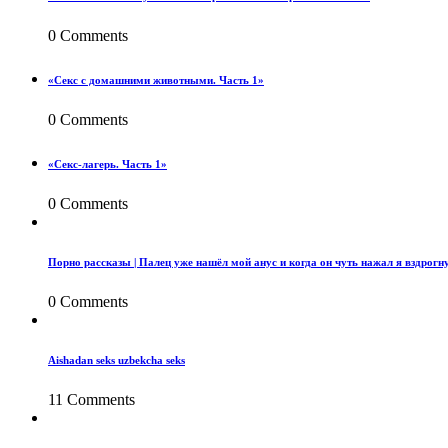
0 Comments
«Секс с домашними животными. Часть 1»
0 Comments
«Секс-лагерь. Часть 1»
0 Comments
Порно рассказы | Палец уже нашёл мой анус и когда он чуть нажал я вздрогну
0 Comments
Aishadan seks uzbekcha seks
11 Comments