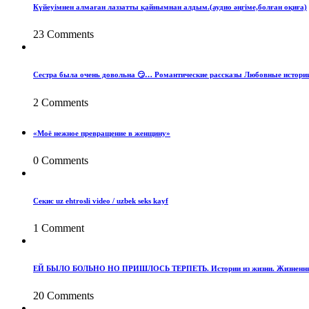
Күйеуімнен алмаған лаззатты қайнымнан алдым.(аудио әңгіме,болған оқиға)
23 Comments
Сестра была очень довольна 😏… Романтические рассказы Любовные истори
2 Comments
«Моё нежное превращение в женщину»
0 Comments
Секис uz ehtrosli video / uzbek seks kayf
1 Comment
ЕЙ БЫЛО БОЛЬНО НО ПРИШЛОСЬ ТЕРПЕТЬ. Истории из жизни. Жизненные 
20 Comments