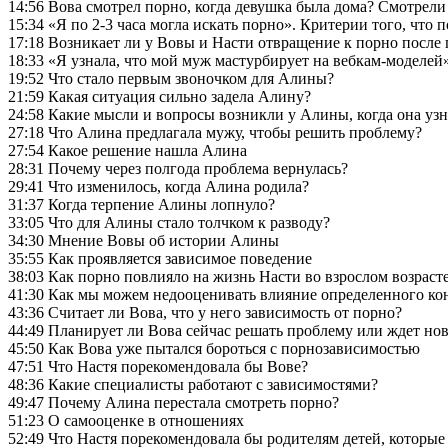
14:56 Вова смотрел порно, когда девушка была дома? Смотрели
15:34 «Я по 2-3 часа могла искать порно». Критерии того, что 
17:18 Возникает ли у Вовы и Насти отвращение к порно после
18:33 «Я узнала, что мой муж мастурбирует на вебкам-моделе
19:52 Что стало первым звоночком для Алины?
21:59 Какая ситуация сильно задела Алину?
24:58 Какие мысли и вопросы возникли у Алины, когда она уз
27:18 Что Алина предлагала мужу, чтобы решить проблему?
27:54 Какое решение нашла Алина
28:31 Почему через полгода проблема вернулась?
29:41 Что изменилось, когда Алина родила?
31:37 Когда терпение Алины лопнуло?
33:05 Что для Алины стало толчком к разводу?
34:30 Мнение Вовы об истории Алины
35:55 Как проявляется зависимое поведение
38:03 Как порно повлияло на жизнь Насти во взрослом возраст
41:30 Как мы можем недооценивать влияние определенного ко
43:36 Считает ли Вова, что у него зависимость от порно?
44:49 Планирует ли Вова сейчас решать проблему или ждет н
45:50 Как Вова уже пытался бороться с порнозависимостью
47:51 Что Настя порекомендовала бы Вове?
48:36 Какие специалисты работают с зависимостями?
49:47 Почему Алина перестала смотреть порно?
51:23 О самооценке в отношениях
52:49 Что Настя порекомендовала бы родителям детей, которые