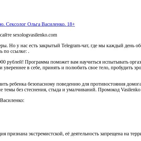
айте sexologvasilenko.com
ы. Но у нас есть закрытый Telegram-чат, где мы каждый день о
 по ссылке: .
00 рублей! Программа поможет вам научиться испытывать оргаз
и увереннее в себе, принять и полюбить свое тело, пробудить э
ить ребенка безопасному поведению для противостояния домогат
е темы без стеснения, стыда и умалчиваний. Промокод Vasilenko
 Василенко:
зация признана экстремистской, её деятельность запрещена на тер