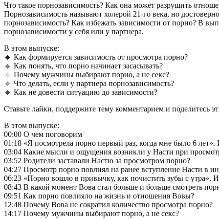
Что такое порнозависимость? Как она может разрушить отноше
Порнозависимость называют холерой 21-го века, но достоверн
порнозависимость? Как избежать зависимости от порно? В вып
порнозависимости у себя или у партнера.
В этом выпуске:
🔹 Как формируется зависимость от просмотра порно?
🔹 Как понять, что порно начинает засасывать?
🔹 Почему мужчины выбирают порно, а не секс?
🔹 Что делать, если у партнера порнозависимость?
🔹 Как не довести ситуацию до зависимости?
Ставьте лайки, поддержите тему комментарием и поделитесь э
В этом выпуске:
00:00 О чем поговорим
01:18 «Я посмотрела порно первый раз, когда мне было 6 лет».
03:04 Какие мысли и ощущения возникли у Насти при просмотр
03:52 Родители заставали Настю за просмотром порно?
04:27 Просмотр порно повлиял на ранее вступление Насти в 
06:23 «Порно вошло в привычку, как почистить зубы с утра». 
08:43 В какой момент Вова стал больше и больше смотреть пор
09:51 Как порно повлияло на жизнь и отношения Вовы?
12:48 Почему Вова не сократил количество просмотра порно?
14:17 Почему мужчины выбирают порно, а не секс?