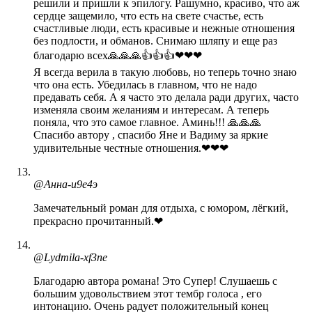
решили и пришли к эпилогу. Рашумно, красиво, что аж
сердце защемило, что есть на свете счастье, есть
счастливые люди, есть красивые и нежные отношения
без подлости, и обманов. Снимаю шляпу и еще раз
благодарю всех🙏🙏🙏👍👍👍❤❤❤
Я всегда верила в такую любовь, но теперь точно знаю
что она есть. Убедилась в главном, что не надо
предавать себя. А я часто это делала ради других, часто
изменяла своим желаниям и интересам. А теперь
поняла, что это самое главное. Аминь!!! 🙏🙏🙏
Спасибо автору , спасибо Яне и Вадиму за яркие
удивительные честные отношения.❤❤❤
@Анна-и9е4э
Замечательный роман для отдыха, с юмором, лёгкий,
прекрасно прочитанный.❤
@Lydmila-xf3ne
Благодарю автора романа! Это Супер! Слушаешь с
большим удовольствием этот тембр голоса , его
интонацию. Очень радует положительный конец