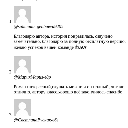
@salimamergenbaeva9205
Благодарю автора, история понравилась, озвучено
замечательно, благодарю за полную бесплатную версию,
желаю успехов вашей команде 👍🙏♥️
@МарияМария-г8р
Роман интересный,слушать можно и он полный, читали
отлично, автору класс,хорошо всё закончилось,спасибо
@СветланаРуснак-в6з