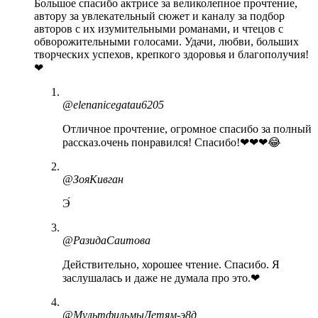
Большое спасибо актрисе за великолепное прочтение,
автору за увлекательный сюжет и каналу за подбор
авторов с их изумительными романами, и чтецов с
обворожительными голосами. Удачи, любви, больших
творческих успехов, крепкого здоровья и благополучия!
❤
@elenanicegatau6205
Отличное прочтение, огромное спасибо за полный
рассказ.очень понравился! Спасибо!❤❤❤😂
@ЗояКивган
Э́
@РазидаСаитова
Действительно, хорошее чтение. Спасибо. Я
заслушалась и даже не думала про это.❤
@МультфильмыДетям-э8д