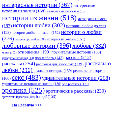
интересные истории
(367)
интересные
истории из жизни
(168)
интересные рассказы
(135)
истории из жизни
(518)
истории измен
истории любви
(302)
(197)
истории любви до слез
истории о любви
(153)
истории любви и измен
(152)
(276)
история из жизни
(151)
истории про любовь
(99)
любовные истории
(396)
любовь
(332)
отношения
(199)
поучительные истории
(153)
минет
(102)
рассказ
(212)
про любовь
(142)
правдивые истории
(113)
рассказы о
рассказы
(254)
рассказы для взрослых
(139)
любви
(296)
реальные истории
реальная история
(139)
секс
(483)
удивительные истории
(268)
(166)
удивительные истории из жизни
(130)
эро рассказы
(121)
эротика
(525)
эротические рассказы
(230)
історії
(153)
эротический рассказ
(108)
На Главную >>>