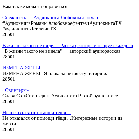
Вам также может понравиться
Снежность — Аудиокнига Любовный роман
#АудиокнигаРоманы #любовноефэнтезиАудиокнигаTX
#аудиокнигиДетективTX
28
501
В жизни такого не видела. Рассказ, который очарует каждого
"В жизни такого не видела" — авторский аудиорассказ
28
501
ИЗМЕНА ЖЕНЫ…
ИЗМЕНА ЖЕНЫ | Я плакала читая эту историю.
28
501
«Свингеры»
Слава Сэ «Свингеры» Аудиокнига В этой аудиокниге
28
501
Не отказался от помощи тёщи…
Не отказался от помощи тёщи…Интересные истории из
жизни.
28
501