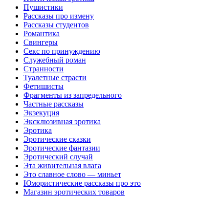
Пушистики
Рассказы про измену
Рассказы студентов
Романтика
Свингеры
Секс по принуждению
Служебный роман
Странности
Туалетные страсти
Фетишисты
Фрагменты из запредельного
Частные рассказы
Экзекуция
Эксклюзивная эротика
Эротика
Эротические сказки
Эротические фантазии
Эротический случай
Эта живительная влага
Это славное слово — миньет
Юмористические рассказы про это
Магазин эротических товаров