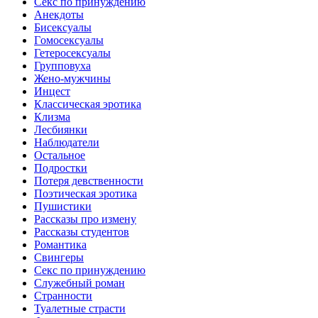
Ceкc по пpинyждeнию
Анекдоты
Биceкcyалы
Гoмoceкcyaлы
Гетеросексуалы
Групповуха
Жено-мужчины
Инцecт
Классическая эротика
Клизма
Лесбиянки
Наблюдатели
Остальное
Пoдрocтки
Пoтеря девствeннoсти
Поэтическая эротика
Пушистики
Рассказы про измену
Рассказы студентов
Романтика
Свингеры
Секс по принуждению
Служебный роман
Странности
Туалетные страсти