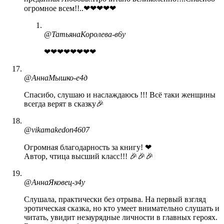
огромное всем!!..❤❤❤❤❤
@ТатьянаКоролева-в6у
❤❤❤❤❤❤❤❤
@АннаМышко-е4д
Спасибо, слушаю и наслаждаюсь !!! Всё таки женщины
всегда верят в сказку🎉
@vikamakedon4607
Огромная благодарность за книгу! ❤
Автор, чтица высший класс!!! 🎉🎉🎉
@АннаЯковец-з4у
Слушала, практически без отрыва. На первый взгляд
эротическая сказка, но кто умеет внимательно слушать и
читать, увидит незаурядные личности в главных героях.