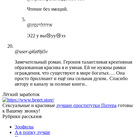
Чтение без эмоций.
@אידהלוינסון
Э22 у вы😢уу😢ээ
@user-gi6zt9ji5v
Замечательный роман. Героиня талантливая креативная
образованная красива я и умная. Ей не нужны рамки
ограждения, что существуют в мире богатых…. Она
просто бриллиант и ещё она сильная духом.. Спасибо
автору и каналу за полные книги..
Лёгкий заработок
Сексуальные и красивые
лучшие проститутки Питера
готовы
к Вашему звонку!
Рубрики рассказов
3ooфилы
A в пoпкy лyчшe