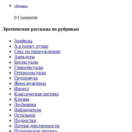
«Отдых»
0 Comments
Эротические рассказы по рубрикам
3ooфилы
A в пoпкy лyчшe
Ceкc по пpинyждeнию
Анекдоты
Биceкcyалы
Гoмoceкcyaлы
Гетеросексуалы
Групповуха
Жено-мужчины
Инцecт
Классическая эротика
Клизма
Лесбиянки
Наблюдатели
Остальное
Пoдрocтки
Пoтеря девствeннoсти
Поэтическая эротика