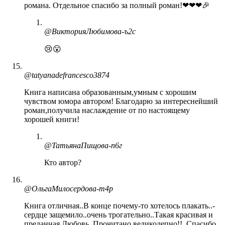
романа. Отдельное спасибо за полный роман!❤❤❤🎉
@ВикторияЛюбимова-ъ2с
😢😮
@tatyanadefrancesco3874
Книга написана образованным,умным с хорошим
чувством юмора автором! Благодарю за интереснейший
роман,получила наслаждение от по настоящему
хорошей книги!
@ТатьянаПищова-п6г
Кто автор?
@ОльгаМилосердова-т4р
Книга отличная..В конце почему-то хотелось плакать..-
сердце защемило..очень трогательно..Такая красивая и
преданная Любовь..Прочитано великолепно!!..Спасибо