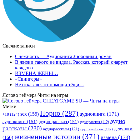
Свежие записи
Снежность — Аудиокнига Любовный роман
В жизни такого не видела. Рассказ, который очарует
каждого
ИЗМЕНА ЖЕНЫ…
«Свингеры»
Не отказался от помощи тёщи…
Логово геймера-Читы на игры
Метки
Порно
(287)
аудиокнига
(171)
sex
(155)
+18
(124)
аудио
аудиокниги
(151)
аудио рассказ
(151)
аудиорассказ
(112)
рассказы
(230)
девушки
аудиорассказы
(121)
групповой секс
(102)
жизненные истории
(371)
(166)
измена
(173)