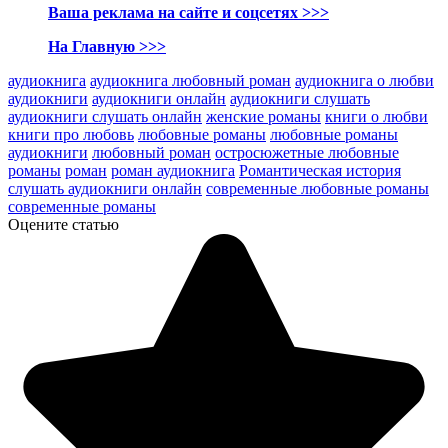
Ваша реклама на сайте и соцсетях >>>
На Главную >>>
аудиокнига
аудиокнига любовный роман
аудиокнига о любви
аудиокниги
аудиокниги онлайн
аудиокниги слушать
аудиокниги слушать онлайн
женские романы
книги о любви
книги про любовь
любовные романы
любовные романы
аудиокниги
любовный роман
остросюжетные любовные
романы
роман
роман аудиокнига
Романтическая история
слушать аудиокниги онлайн
современные любовные романы
современные романы
Оцените статью