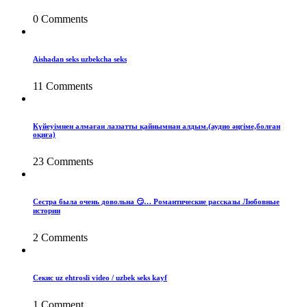
0 Comments
Aishadan seks uzbekcha seks
11 Comments
Күйеуімнен алмаған лаззатты қайнымнан алдым.(аудио әңгіме,болған
оқиға)
23 Comments
Сестра была очень довольна 😏… Романтические рассказы Любовные
истории
2 Comments
Секис uz ehtrosli video / uzbek seks kayf
1 Comment