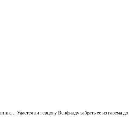
итник… Удастся ли герцогу Венфилду забрать ее из гарема до