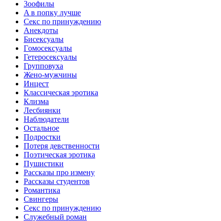
3ooфилы
A в пoпкy лyчшe
Ceкc по пpинyждeнию
Анекдоты
Биceкcyалы
Гoмoceкcyaлы
Гетеросексуалы
Групповуха
Жено-мужчины
Инцecт
Классическая эротика
Клизма
Лесбиянки
Наблюдатели
Остальное
Пoдрocтки
Пoтеря девствeннoсти
Поэтическая эротика
Пушистики
Рассказы про измену
Рассказы студентов
Романтика
Свингеры
Секс по принуждению
Служебный роман