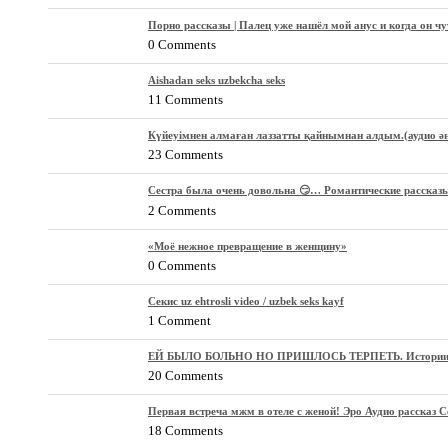
Порно рассказы | Палец уже нашёл мой анус и когда он чу
0 Comments
Aishadan seks uzbekcha seks
11 Comments
Күйеуімнен алмаған лаззатты қайнымнан алдым.(аудио әң
23 Comments
Сестра была очень довольна 😏… Романтические рассказ
2 Comments
«Моё нежное превращение в женщину»
0 Comments
Секис uz ehtrosli video / uzbek seks kayf
1 Comment
ЕЙ БЫЛО БОЛЬНО НО ПРИШЛОСЬ ТЕРПЕТЬ. Истории из ж
20 Comments
Первая встреча мжм в отеле с женой! Эро Аудио рассказ 
18 Comments