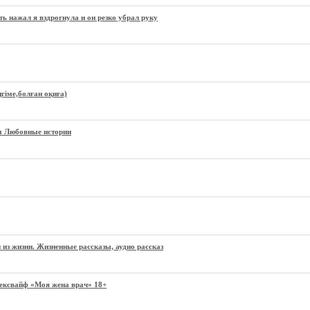
ть нажал я вздрогнула и он резко убрал руку
гіме,болған оқиға)
ы Любовные истории
изни. Жизненные рассказы, аудио рассказ
Сексвайф «Моя жена врач» 18+