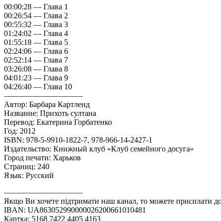
00:00:28 — Глава 1
00:26:54 — Глава 2
00:55:32 — Глава 3
01:24:02 — Глава 4
01:55:18 — Глава 5
02:24:06 — Глава 6
02:52:14 — Глава 7
03:26:08 — Глава 8
04:01:23 — Глава 9
04:26:40 — Глава 10
——————————
Автор: Барбара Картленд
Название: Прихоть султана
Перевод: Екатерина Горбатенко
Год: 2012
ISBN: 978-5-9910-1822-7, 978-966-14-2427-1
Издательство: Книжный клуб «Клуб семейного досуга»
Город печати: Харьков
Страниц: 240
Язык: Русский
——————————
Якщо Ви хочете підтримати наш канал, то можете присилати до
IBAN: UA863052990000026200661010481
Картка: 5168 7422 4405 4163