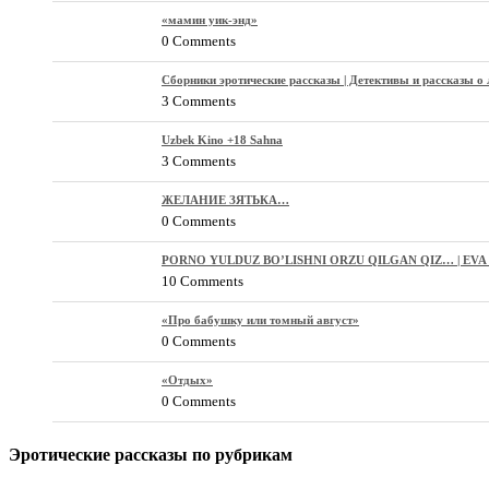
«мамин уик-энд»
0 Comments
Сборники эротические рассказы | Детективы и рассказы о
3 Comments
Uzbek Kino +18 Sahna
3 Comments
ЖЕЛАНИЕ ЗЯТЬКА…
0 Comments
PORNO YULDUZ BO’LISHNI ORZU QILGAN QIZ… | EVA 
10 Comments
«Про бабушку или томный август»
0 Comments
«Отдых»
0 Comments
Эротические рассказы по рубрикам