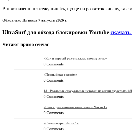
В призначенні платежу пишіть, що це на розвиток каналу, та с
Обновлено
Пятница 7 августа 2026 г.
UltraSurf для обхода блокировки Youtube
скачать
Читают прямо сейчас
«Как я первый раз отдалась своему зятю»
0 Comments
«Первый раз с конём»
0 Comments
18+ Реальные сексуальные истории из жизни взрослых. #S
0 Comments
«Секс с домашними животными. Часть 1»
0 Comments
«Секс-лагерь. Часть 1»
0 Comments