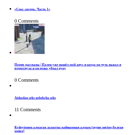
«Секс-лагерь. Часть 1»
0 Comments
Порно рассказы | Палец уже нашёл мой анус и когда он чуть нажал я
вздрогнула и он резко убрал руку
0 Comments
Aishadan seks uzbekcha seks
11 Comments
Күйеуімнен алмаған лаззатты қайнымнан алдым.(аудио әңгіме,болған
оқиға)