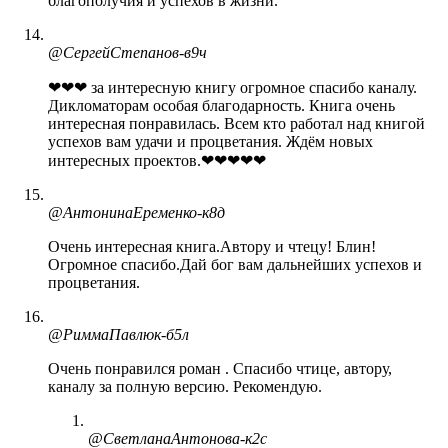
благополучия и успехов в жизни.
@СергейСтепанов-в9ч
❤❤❤ за интересную книгу огромное спасибо каналу.
Дикломаторам особая благодарность. Книга очень
интересная понравилась. Всем кто работал над книгой
успехов вам удачи и процветания. Ждём новых
интересных проектов.❤❤❤❤❤
@АнтонинаЕременко-к8д
Очень интересная книга.Автору и чтецу! Блин!
Огромное спасибо.Дай бог вам дальнейших успехов и
процветания.
@РиммаПавлюк-б5л
Очень понравился роман . Спасибо чтице, автору,
каналу за полную версию. Рекомендую.
@СветланаАнтонова-к2с