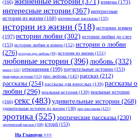
жизненные истории
(371)
(166)
измена
(173)
интересные истории
(367)
интересные
истории из жизни
(168)
интересные рассказы
(135)
истории из жизни
(518)
истории измен
истории любви
(302)
(197)
истории любви до слез
истории о любви
(153)
истории любви и измен
(152)
(276)
история из жизни
(151)
истории про любовь
(99)
любовные истории
(396)
любовь
(332)
отношения
(199)
поучительные истории
(153)
минет
(102)
рассказ
(212)
про любовь
(142)
правдивые истории
(113)
рассказы о
рассказы
(254)
рассказы для взрослых
(139)
любви
(296)
реальные истории
реальная история
(139)
секс
(483)
удивительные истории
(268)
(166)
удивительные истории из жизни
(130)
эро рассказы
(121)
эротика
(525)
эротические рассказы
(230)
історії
(153)
эротический рассказ
(108)
На Главную >>>