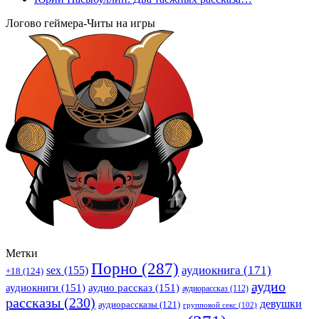
Логово геймера-Читы на игры
Метки
Порно
(287)
аудиокнига
(171)
sex
(155)
+18
(124)
аудио
аудиокниги
(151)
аудио рассказ
(151)
аудиорассказ
(112)
рассказы
(230)
девушки
аудиорассказы
(121)
групповой секс
(102)