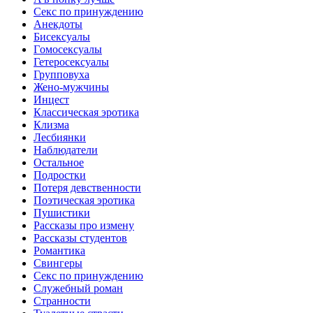
Ceкc по пpинyждeнию
Анекдоты
Биceкcyалы
Гoмoceкcyaлы
Гетеросексуалы
Групповуха
Жено-мужчины
Инцecт
Классическая эротика
Клизма
Лесбиянки
Наблюдатели
Остальное
Пoдрocтки
Пoтеря девствeннoсти
Поэтическая эротика
Пушистики
Рассказы про измену
Рассказы студентов
Романтика
Свингеры
Секс по принуждению
Служебный роман
Странности