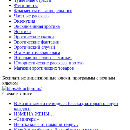
Туалетные страсти
Фетишисты
Фрагменты из запредельного
Частные рассказы
Экзекуция
Эксклюзивная эротика
Эротика
Эротические сказки
Эротические фантазии
Эротический случай
Эта живительная влага
Это славное слово — миньет
Юмористические рассказы про это
Магазин эротических товаров
Бесплатные лицензионные ключи, программы с вечным
ключом
Свежие записи
В жизни такого не видела. Рассказ, который очарует
каждого
ИЗМЕНА ЖЕНЫ…
«Свингеры»
Не отказался от помощи тёщи…
Юрий Насыбуллин. Два таёжных рассказа…