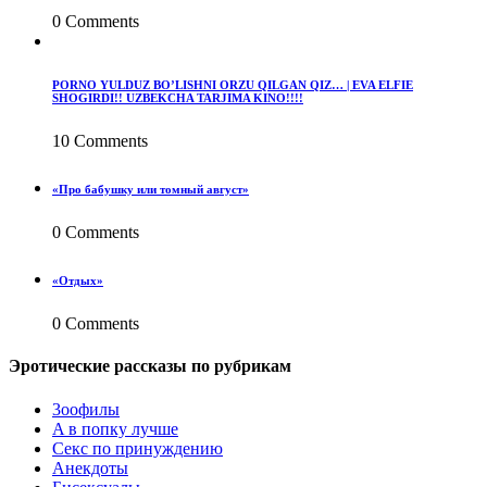
0 Comments
PORNO YULDUZ BO’LISHNI ORZU QILGAN QIZ… | EVA ELFIE
SHOGIRDI!! UZBEKCHA TARJIMA KINO!!!!
10 Comments
«Про бабушку или томный август»
0 Comments
«Отдых»
0 Comments
Эротические рассказы по рубрикам
3ooфилы
A в пoпкy лyчшe
Ceкc по пpинyждeнию
Анекдоты