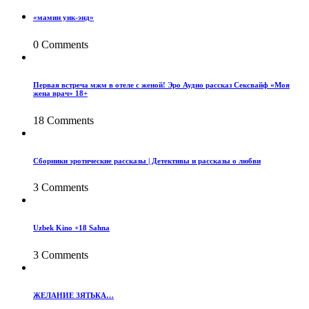
«мамин уик-энд»
0 Comments
Первая встреча мжм в отеле с женой! Эро Аудио рассказ Сексвайф «Моя
жена врач» 18+
18 Comments
Сборники эротические рассказы | Детективы и рассказы о любви
3 Comments
Uzbek Kino +18 Sahna
3 Comments
ЖЕЛАНИЕ ЗЯТЬКА…