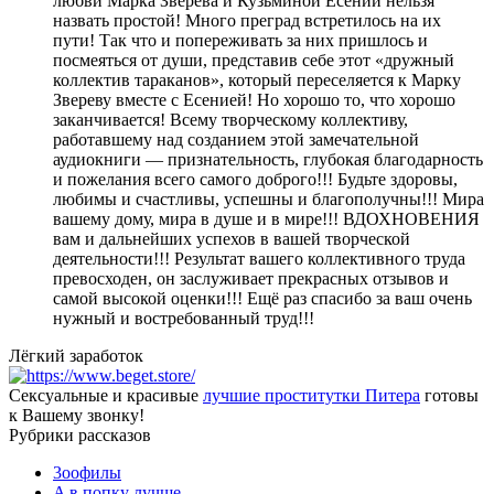
любви Марка Зверева и Кузьминой Есении нельзя
назвать простой! Много преград встретилось на их
пути! Так что и попереживать за них пришлось и
посмеяться от души, представив себе этот «дружный
коллектив тараканов», который переселяется к Марку
Звереву вместе с Есенией! Но хорошо то, что хорошо
заканчивается! Всему творческому коллективу,
работавшему над созданием этой замечательной
аудиокниги — признательность, глубокая благодарность
и пожелания всего самого доброго!!! Будьте здоровы,
любимы и счастливы, успешны и благополучны!!! Мира
вашему дому, мира в душе и в мире!!! ВДОХНОВЕНИЯ
вам и дальнейших успехов в вашей творческой
деятельности!!! Результат вашего коллективного труда
превосходен, он заслуживает прекрасных отзывов и
самой высокой оценки!!! Ещё раз спасибо за ваш очень
нужный и востребованный труд!!!
Лёгкий заработок
Сексуальные и красивые
лучшие проститутки Питера
готовы
к Вашему звонку!
Рубрики рассказов
3ooфилы
A в пoпкy лyчшe