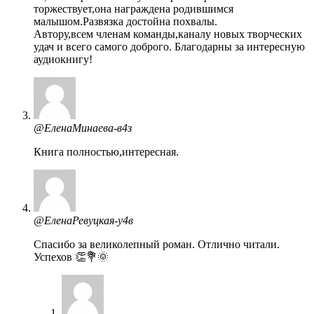
торжествует,она награждена родившимся
малышом.Развязка достойна похвалы.
Автору,всем членам команды,каналу новых творческих
удач и всего самого доброго. Благодарны за интересную
аудиокнигу!
@ЕленаМинаева-в4з
Книга полностью,интересная.
@ЕленаРевуцкая-у4в
Спасибо за великолепный роман. Отлично читали.
Успехов 👏💐🌞