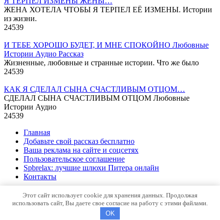
Я ТЕРПЕЛ ИЗМЕНЫ ЖЕНЫ…
ЖЕНА ХОТЕЛА ЧТОБЫ Я ТЕРПЕЛ ЕЁ ИЗМЕНЫ. Истории
из жизни.
24
539
И ТЕБЕ ХОРОШО БУДЕТ, И МНЕ СПОКОЙНО Любовные
Истории Аудио Рассказ
Жизненные, любовные и странные истории. Что же было
24
539
КАК Я СДЕЛАЛ СЫНА СЧАСТЛИВЫМ ОТЦОМ…
СДЕЛАЛ СЫНА СЧАСТЛИВЫМ ОТЦОМ Любовные
Истории Аудио
24
539
Главная
Добавьте свой рассказ бесплатно
Ваша реклама на сайте и соцсетях
Пользовательское соглашение
Spbrelax: лучшие шлюхи Питера онлайн
Контакты
© 2013-2026 Эротические рассказы и видео
Этот сайт использует cookie для хранения данных. Продолжая
использовать сайт, Вы даете свое согласие на работу с этими файлами.
OK