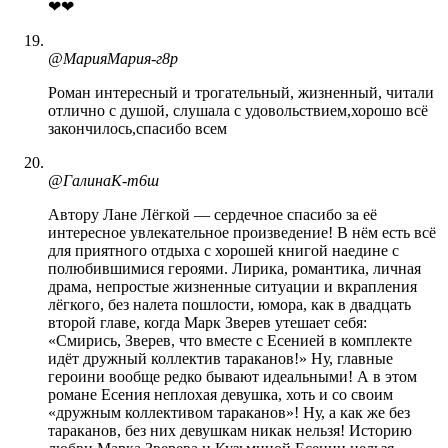
❤❤
@МарияМария-г8р
Роман интересный и трогательный, жизненный, читали
отлично с душой, слушала с удовольствием,хорошо всё
закончилось,спасибо всем
@ГалинаК-т6ш
Автору Лане Лёгкой — сердечное спасибо за её
интересное увлекательное произведение! В нём есть всё
для приятного отдыха с хорошей книгой наедине с
полюбившимися героями. Лирика, романтика, личная
драма, непростые жизненные ситуации и вкрапления
лёгкого, без налета пошлости, юмора, как в двадцать
второй главе, когда Марк Зверев утешает себя:
«Смирись, Зверев, что вместе с Есенией в комплекте
идёт дружный коллектив тараканов!» Ну, главные
героини вообще редко бывают идеальными! А в этом
романе Есения неплохая девушка, хоть и со своим
«дружным коллективом тараканов»! Ну, а как же без
тараканов, без них девушкам никак нельзя! Историю