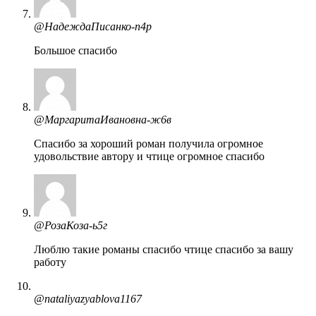
@НадеждаПисанко-п4р
Большое спасибо
@МаргаритаИвановна-ж6в
Спасибо за хороший роман получила огромное
удовольствие автору и чтице огромное спасибо
@РозаКоза-ь5г
Люблю такие романы спасибо чтице спасибо за вашу
работу
@nataliyazyablova1167