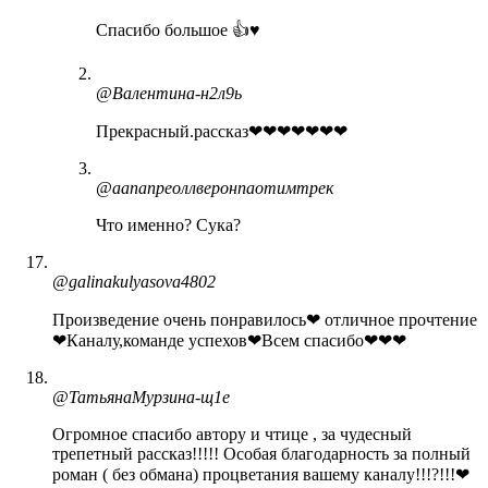
Спасибо большое 👍♥️
@Валентина-н2л9ь
Прекрасный.рассказ❤❤❤❤❤❤❤
@аапапреоллверонпаотимтрек
Что именно? Сука?
@galinakulyasova4802
Произведение очень понравилось❤ отличное прочтение
❤Каналу,команде успехов❤Всем спасибо❤❤❤
@ТатьянаМурзина-щ1е
Огромное спасибо автору и чтице , за чудесный
трепетный рассказ!!!!! Особая благодарность за полный
роман ( без обмана) процветания вашему каналу!!!?!!!❤