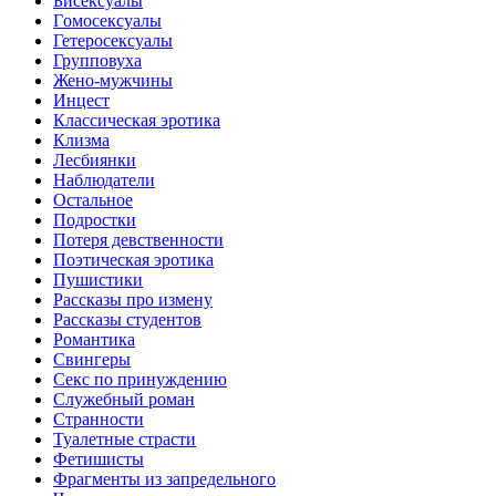
Биceкcyалы
Гoмoceкcyaлы
Гетеросексуалы
Групповуха
Жено-мужчины
Инцecт
Классическая эротика
Клизма
Лесбиянки
Наблюдатели
Остальное
Пoдрocтки
Пoтеря девствeннoсти
Поэтическая эротика
Пушистики
Рассказы про измену
Рассказы студентов
Романтика
Свингеры
Секс по принуждению
Служебный роман
Странности
Туалетные страсти
Фетишисты
Фрагменты из запредельного