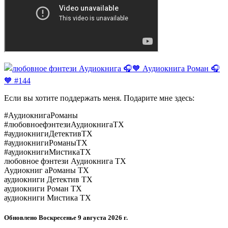
Если вы хотите поддержать меня. Подарите мне здесь:
#АудиокнигаРоманы
#любовноефэнтезиАудиокнигаTX
#аудиокнигиДетективTX
#аудиокнигиРоманыTX
#аудиокнигиМистикаTX
любовное фэнтези Аудиокнига TX
Аудиокниг аРоманы TX
аудиокниги Детектив TX
аудиокниги Роман TX
аудиокниги Мистика TX
Обновлено
Воскресенье 9 августа 2026 г.