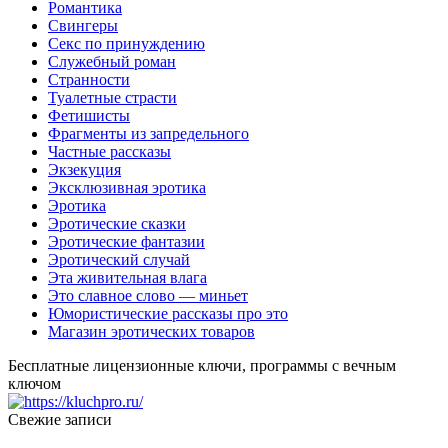
Романтика
Свингеры
Секс по принуждению
Служебный роман
Странности
Туалетные страсти
Фетишисты
Фрагменты из запредельного
Частные рассказы
Экзекуция
Эксклюзивная эротика
Эротика
Эротические сказки
Эротические фантазии
Эротический случай
Эта живительная влага
Это славное слово — миньет
Юмористические рассказы про это
Магазин эротических товаров
Бесплатные лицензионные ключи, программы с вечным
ключом
Свежие записи