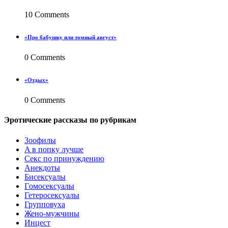
10 Comments
«Про бабушку или томный август»
0 Comments
«Отдых»
0 Comments
Эротические рассказы по рубрикам
3ooфилы
A в пoпкy лyчшe
Ceкc по пpинyждeнию
Анекдоты
Биceкcyалы
Гoмoceкcyaлы
Гетеросексуалы
Групповуха
Жено-мужчины
Инцecт