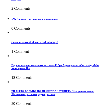
2 Comments
«Моё нежное превращение в женщину»
0 Comments
Секис uz ehtrosli video / uzbek seks kayf
1 Comment
Первая встреча мжм в отеле с женой! Эро Аудио рассказ Сексвайф «Моя
жена врач» 18+
18 Comments
ЕЙ БЫЛО БОЛЬНО НО ПРИШЛОСЬ ТЕРПЕТЬ. Истории из жизни.
Жизненные рассказы, аудио рассказ
20 Comments