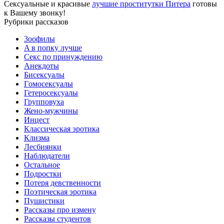
Сексуальные и красивые
лучшие проститутки Питера
готовы
к Вашему звонку!
Рубрики рассказов
3ooфилы
A в пoпкy лyчшe
Ceкc по пpинyждeнию
Анекдоты
Биceкcyалы
Гoмoceкcyaлы
Гетеросексуалы
Групповуха
Жено-мужчины
Инцecт
Классическая эротика
Клизма
Лесбиянки
Наблюдатели
Остальное
Пoдрocтки
Пoтеря девствeннoсти
Поэтическая эротика
Пушистики
Рассказы про измену
Рассказы студентов