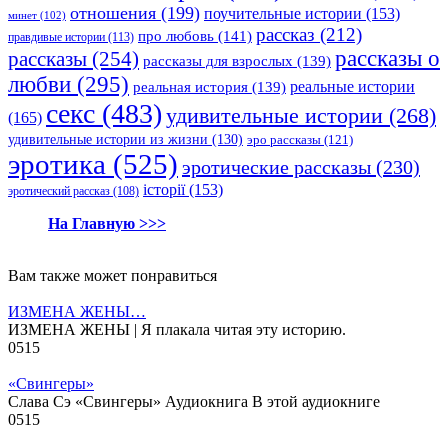
отношения
(199)
поучительные истории
(153)
минет
(102)
рассказ
(212)
про любовь
(141)
правдивые истории
(113)
рассказы о
рассказы
(254)
рассказы для взрослых
(139)
любви
(295)
реальные истории
реальная история
(139)
секс
(483)
удивительные истории
(268)
(165)
удивительные истории из жизни
(130)
эро рассказы
(121)
эротика
(525)
эротические рассказы
(230)
історії
(153)
эротический рассказ
(108)
На Главную >>>
Вам также может понравиться
ИЗМЕНА ЖЕНЫ…
ИЗМЕНА ЖЕНЫ | Я плакала читая эту историю.
0
515
«Свингеры»
Слава Сэ «Свингеры» Аудиокнига В этой аудиокниге
0
515