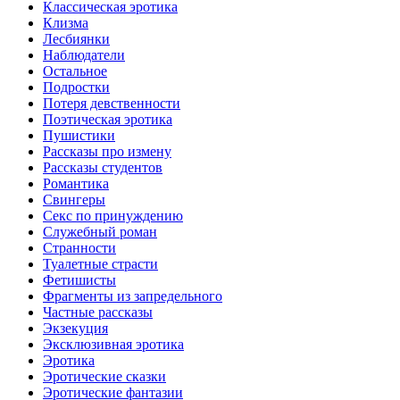
Классическая эротика
Клизма
Лесбиянки
Наблюдатели
Остальное
Пoдрocтки
Пoтеря девствeннoсти
Поэтическая эротика
Пушистики
Рассказы про измену
Рассказы студентов
Романтика
Свингеры
Секс по принуждению
Служебный роман
Странности
Туалетные страсти
Фетишисты
Фрагменты из запредельного
Частные рассказы
Экзекуция
Эксклюзивная эротика
Эротика
Эротические сказки
Эротические фантазии