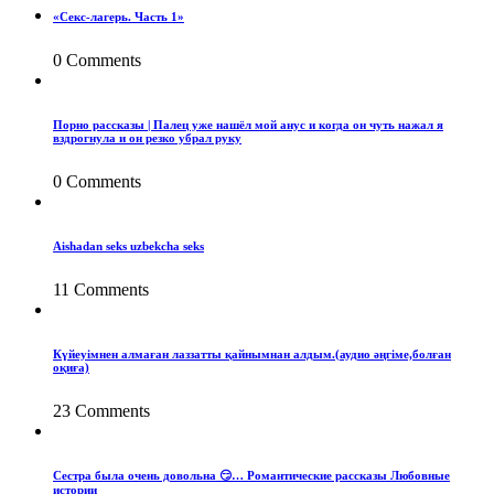
«Секс-лагерь. Часть 1»
0 Comments
Порно рассказы | Палец уже нашёл мой анус и когда он чуть нажал я
вздрогнула и он резко убрал руку
0 Comments
Aishadan seks uzbekcha seks
11 Comments
Күйеуімнен алмаған лаззатты қайнымнан алдым.(аудио әңгіме,болған
оқиға)
23 Comments
Сестра была очень довольна 😏… Романтические рассказы Любовные
истории