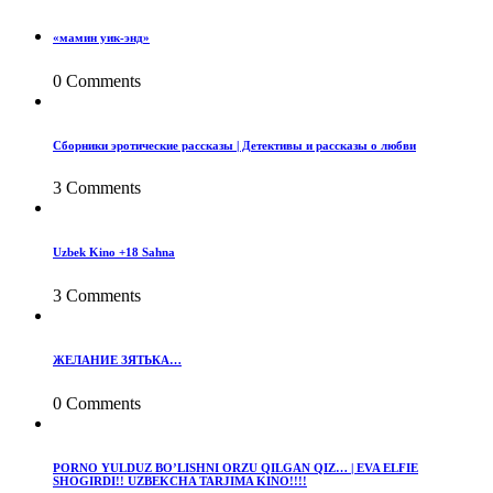
«мамин уик-энд»
0 Comments
Сборники эротические рассказы | Детективы и рассказы о любви
3 Comments
Uzbek Kino +18 Sahna
3 Comments
ЖЕЛАНИЕ ЗЯТЬКА…
0 Comments
PORNO YULDUZ BO’LISHNI ORZU QILGAN QIZ… | EVA ELFIE
SHOGIRDI!! UZBEKCHA TARJIMA KINO!!!!