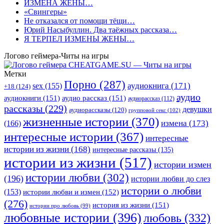
ИЗМЕНА ЖЕНЫ…
«Свингеры»
Не отказался от помощи тёщи…
Юрий Насыбуллин. Два таёжных рассказа…
Я ТЕРПЕЛ ИЗМЕНЫ ЖЕНЫ…
Логово геймера-Читы на игры
Метки
Порно
(287)
аудиокнига
(171)
sex
(155)
+18
(124)
аудио
аудиокниги
(151)
аудио рассказ
(151)
аудиорассказ
(112)
рассказы
(229)
девушки
аудиорассказы
(120)
групповой секс
(102)
жизненные истории
(370)
(166)
измена
(173)
интересные истории
(367)
интересные
истории из жизни
(168)
интересные рассказы
(135)
истории из жизни
(517)
истории измен
истории любви
(302)
(196)
истории любви до слез
истории о любви
(153)
истории любви и измен
(152)
(276)
история из жизни
(151)
истории про любовь
(99)
любовные истории
(396)
любовь
(332)