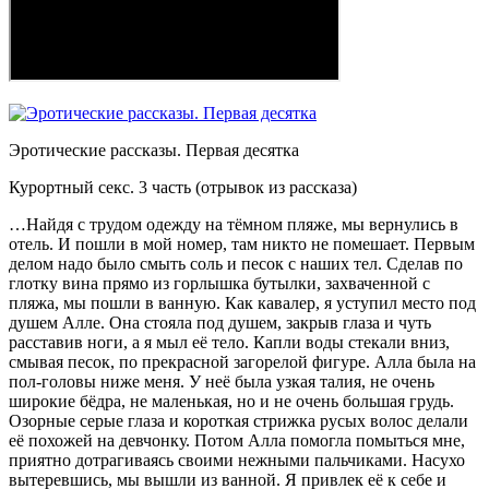
Эротические рассказы. Первая десятка
Курортный секс. 3 часть (отрывок из рассказа)
…Найдя с трудом одежду на тёмном пляже, мы вернулись в
отель. И пошли в мой номер, там никто не помешает. Первым
делом надо было смыть соль и песок с наших тел. Сделав по
глотку вина прямо из горлышка бутылки, захваченной с
пляжа, мы пошли в ванную. Как кавалер, я уступил место под
душем Алле. Она стояла под душем, закрыв глаза и чуть
расставив ноги, а я мыл её тело. Капли воды стекали вниз,
смывая песок, по прекрасной загорелой фигуре. Алла была на
пол-головы ниже меня. У неё была узкая талия, не очень
широкие бёдра, не маленькая, но и не очень большая грудь.
Озорные серые глаза и короткая стрижка русых волос делали
её похожей на девчонку. Потом Алла помогла помыться мне,
приятно дотрагиваясь своими нежными пальчиками. Насухо
вытеревшись, мы вышли из ванной. Я привлек её к себе и