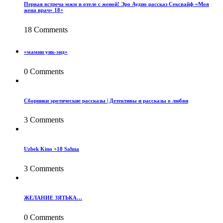
Первая встреча мжм в отеле с женой! Эро Аудио рассказ Сексвайф «Моя
жена врач» 18+
18 Comments
«мамин уик-энд»
0 Comments
Сборники эротические рассказы | Детективы и рассказы о любви
3 Comments
Uzbek Kino +18 Sahna
3 Comments
ЖЕЛАНИЕ ЗЯТЬКА…
0 Comments