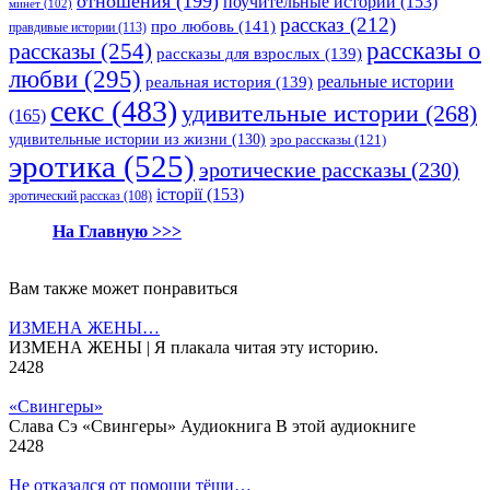
отношения
(199)
поучительные истории
(153)
минет
(102)
рассказ
(212)
про любовь
(141)
правдивые истории
(113)
рассказы о
рассказы
(254)
рассказы для взрослых
(139)
любви
(295)
реальные истории
реальная история
(139)
секс
(483)
удивительные истории
(268)
(165)
удивительные истории из жизни
(130)
эро рассказы
(121)
эротика
(525)
эротические рассказы
(230)
історії
(153)
эротический рассказ
(108)
На Главную >>>
Вам также может понравиться
ИЗМЕНА ЖЕНЫ…
ИЗМЕНА ЖЕНЫ | Я плакала читая эту историю.
2
428
«Свингеры»
Слава Сэ «Свингеры» Аудиокнига В этой аудиокниге
2
428
Не отказался от помощи тёщи…