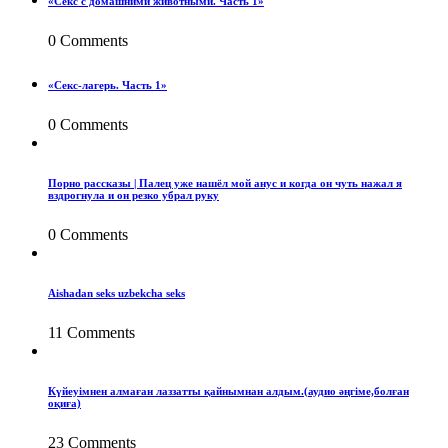
«Секс с домашними животными. Часть 1»
0 Comments
«Секс-лагерь. Часть 1»
0 Comments
Порно рассказы | Палец уже нашёл мой анус и когда он чуть нажал я
вздрогнула и он резко убрал руку
0 Comments
Aishadan seks uzbekcha seks
11 Comments
Күйеуімнен алмаған лаззатты қайнымнан алдым.(аудио әңгіме,болған
оқиға)
23 Comments