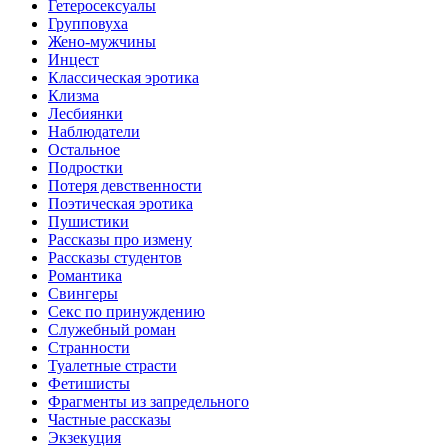
Гетеросексуалы
Групповуха
Жено-мужчины
Инцecт
Классическая эротика
Клизма
Лесбиянки
Наблюдатели
Остальное
Пoдрocтки
Пoтеря девствeннoсти
Поэтическая эротика
Пушистики
Рассказы про измену
Рассказы студентов
Романтика
Свингеры
Секс по принуждению
Служебный роман
Странности
Туалетные страсти
Фетишисты
Фрагменты из запредельного
Частные рассказы
Экзекуция