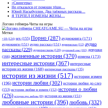
«Свингеры»
Не отказался от помощи тёщи…
Юрий Насыбуллин. Два таёжных рассказа…
Я ТЕРПЕЛ ИЗМЕНЫ ЖЕНЫ…
Логово геймера-Читы на игры
Метки
Порно
(287)
аудиокнига
(171)
sex
(155)
+18
(124)
аудио
аудиокниги
(151)
аудио рассказ
(151)
аудиорассказ
(112)
рассказы
(229)
девушки
аудиорассказы
(120)
групповой секс
(102)
жизненные истории
(370)
(166)
измена
(173)
интересные истории
(367)
интересные
истории из жизни
(168)
интересные рассказы
(135)
истории из жизни
(517)
истории измен
истории любви
(302)
(196)
истории любви до слез
истории о любви
(153)
истории любви и измен
(152)
(276)
история из жизни
(151)
истории про любовь
(99)
любовные истории
(396)
любовь
(332)