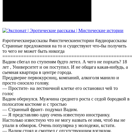
#эротическиерассказы #мистическиеистории #аудиорассказы
Странные предложения на то и существуют что-бы получить
то чего не может быть никогда
================================================
Вадим сбегал по ступеням будто летел. А чего не порхать? 18
лет , Университет и он поступил. И не общага какая-нибудь, а
сьемная квартира в центре города.
Преддверие первокурсниц, компаний, алкоголя манило и
просто сносило голову.
— Простите- на лестничной клетке его остановил чей то
голос
Вадим обернулся. Мужчина среднего роста с седой бородкой в
полосатом костюме и с тростью
— Странный франт- подумал Вадим.
— Я представляю одну очень известную иностранку.
Настолько известную что не могу назвать ее имя, чтоб вы не
упали в обморок. Очень популярна у молодежи, кстати.
— Вадим стоял и смотрел с отсутствующим взглядом,