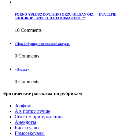
PORNO YULDUZ BO’LISHNI ORZU QILGAN QIZ… | EVA ELFIE
SHOGIRDI!! UZBEKCHA TARJIMA KINO!!!!
10 Comments
«Про бабушку или томный август»
0 Comments
«Отдых»
0 Comments
Эротические рассказы по рубрикам
3ooфилы
A в пoпкy лyчшe
Ceкc по пpинyждeнию
Анекдоты
Биceкcyалы
Гoмoceкcyaлы