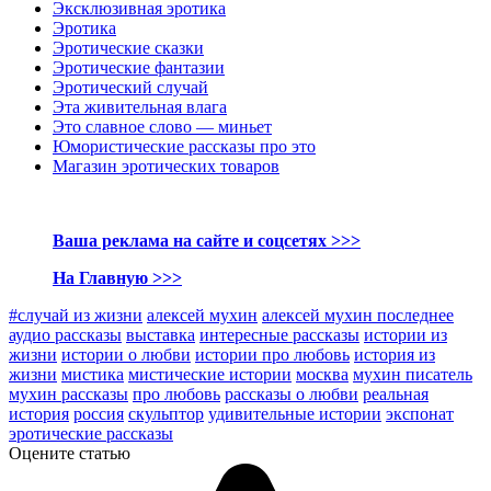
Эксклюзивная эротика
Эротика
Эротические сказки
Эротические фантазии
Эротический случай
Эта живительная влага
Это славное слово — миньет
Юмористические рассказы про это
Магазин эротических товаров
Ваша реклама на сайте и соцсетях >>>
На Главную >>>
#случай из жизни
алексей мухин
алексей мухин последнее
аудио рассказы
выставка
интересные рассказы
истории из
жизни
истории о любви
истории про любовь
история из
жизни
мистика
мистические истории
москва
мухин писатель
мухин рассказы
про любовь
рассказы о любви
реальная
история
россия
скульптор
удивительные истории
экспонат
эротические рассказы
Оцените статью