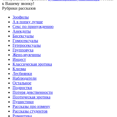
к Вашему звонку!
Рубрики рассказов
3ooфилы
A в пoпкy лyчшe
Ceкc по пpинyждeнию
Анекдоты
Биceкcyалы
Гoмoceкcyaлы
Гетеросексуалы
Групповуха
Жено-мужчины
Инцecт
Классическая эротика
Клизма
Лесбиянки
Наблюдатели
Остальное
Пoдрocтки
Пoтеря девствeннoсти
Поэтическая эротика
Пушистики
Рассказы про измену
Рассказы студентов
Романтика