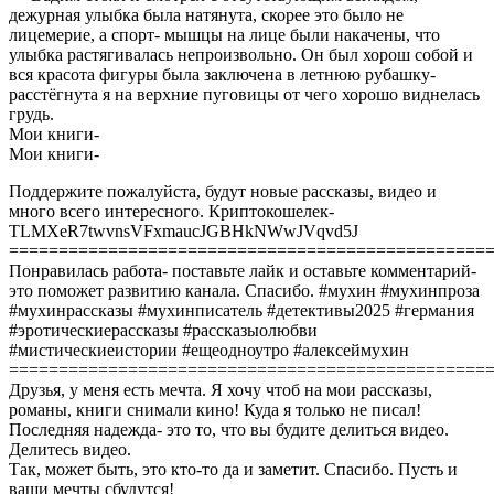
дежурная улыбка была натянута, скорее это было не
лицемерие, а спорт- мышцы на лице были накачены, что
улыбка растягивалась непроизвольно. Он был хорош собой и
вся красота фигуры была заключена в летнюю рубашку-
расстёгнута я на верхние пуговицы от чего хорошо виднелась
грудь.
Мои книги-
Мои книги-
Поддержите пожалуйста, будут новые рассказы, видео и
много всего интересного. Криптокошелек-
TLMXeR7twvnsVFxmaucJGBHkNWwJVqvd5J
================================================
Понравилась работа- поставьте лайк и оставьте комментарий-
это поможет развитию канала. Спасибо. #мухин #мухинпроза
#мухинрассказы #мухинписатель #детективы2025 #германия
#эротическиерассказы #рассказыолюбви
#мистическиеистории #ещеодноутро #алексеймухин
================================================
Друзья, у меня есть мечта. Я хочу чтоб на мои рассказы,
романы, книги снимали кино! Куда я только не писал!
Последняя надежда- это то, что вы будите делиться видео.
Делитесь видео.
Так, может быть, это кто-то да и заметит. Спасибо. Пусть и
ваши мечты сбудутся!