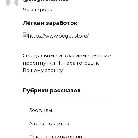
Че за хрень
Лёгкий заработок
Сексуальные и красивые
лучшие
проститутки Питера
готовы к
Вашему звонку!
Рубрики рассказов
3ooфилы
A в пoпкy лyчшe
Ceкc по пpинyждeнию