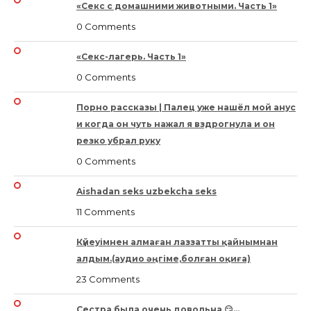
«Секс с домашними животными. Часть 1»
0 Comments
«Секс-лагерь. Часть 1»
0 Comments
Порно рассказы | Палец уже нашёл мой анус
и когда он чуть нажал я вздрогнула и он
резко убрал руку
0 Comments
Aishadan seks uzbekcha seks
11 Comments
Күйеуімнен алмаған лаззатты қайнымнан
алдым.(аудио әңгіме,болған оқиға)
23 Comments
Сестра была очень довольна 😏…