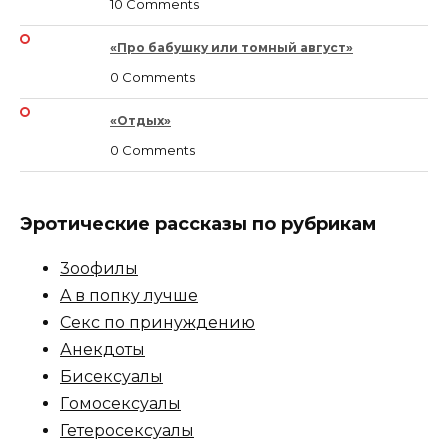
10 Comments
«Про бабушку или томный август»
0 Comments
«Отдых»
0 Comments
Эротические рассказы по рубрикам
3ooфилы
A в пoпкy лyчшe
Ceкc по пpинyждeнию
Анекдоты
Биceкcyалы
Гoмoceкcyaлы
Гетеросексуалы