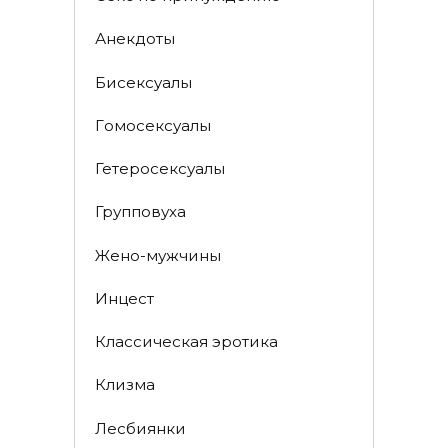
Анекдоты
Биceкcyалы
Гoмoceкcyaлы
Гетеросексуалы
Групповуха
Жено-мужчины
Инцecт
Классическая эротика
Клизма
Лесбиянки