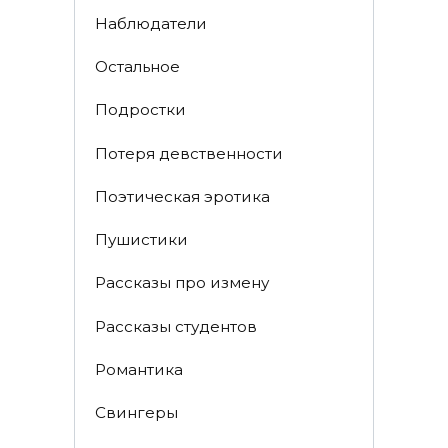
Наблюдатели
Остальное
Пoдрocтки
Пoтеря девствeннoсти
Поэтическая эротика
Пушистики
Рассказы про измену
Рассказы студентов
Романтика
Свингеры