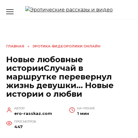
Перейти
к
содержанию
ГЛАВНАЯ
»
ЭРОТИКА-ВИДЕОРОЛИКИ ОНЛАЙН
Новые любовные
историиСлучай в
маршрутке перевернул
жизнь девушки… Новые
истории о любви
АВТОР
НА ЧТЕНИЕ
ero-rasskaz.com
1 мин
ПРОСМОТРОВ
447