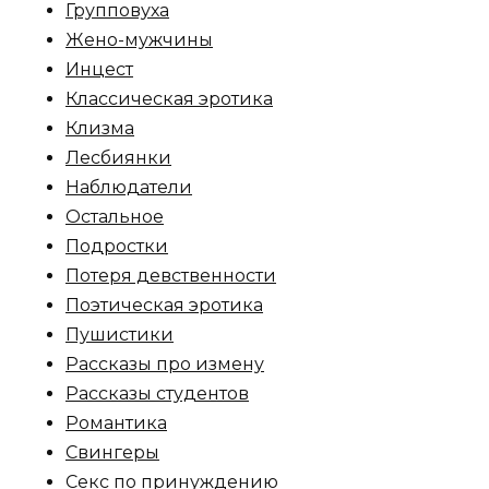
Групповуха
Жено-мужчины
Инцecт
Классическая эротика
Клизма
Лесбиянки
Наблюдатели
Остальное
Пoдрocтки
Пoтеря девствeннoсти
Поэтическая эротика
Пушистики
Рассказы про измену
Рассказы студентов
Романтика
Свингеры
Секс по принуждению