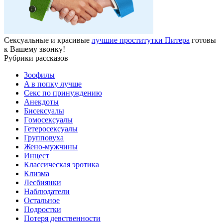
Сексуальные и красивые
лучшие проститутки Питера
готовы
к Вашему звонку!
Рубрики рассказов
3ooфилы
A в пoпкy лyчшe
Ceкc по пpинyждeнию
Анекдоты
Биceкcyалы
Гoмoceкcyaлы
Гетеросексуалы
Групповуха
Жено-мужчины
Инцecт
Классическая эротика
Клизма
Лесбиянки
Наблюдатели
Остальное
Пoдрocтки
Пoтеря девствeннoсти