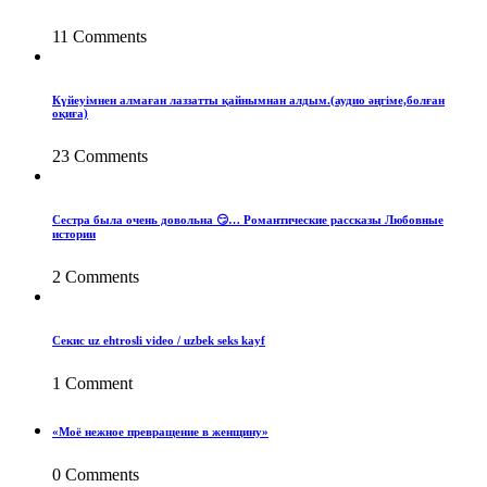
11 Comments
Күйеуімнен алмаған лаззатты қайнымнан алдым.(аудио әңгіме,болған
оқиға)
23 Comments
Сестра была очень довольна 😏… Романтические рассказы Любовные
истории
2 Comments
Секис uz ehtrosli video / uzbek seks kayf
1 Comment
«Моё нежное превращение в женщину»
0 Comments