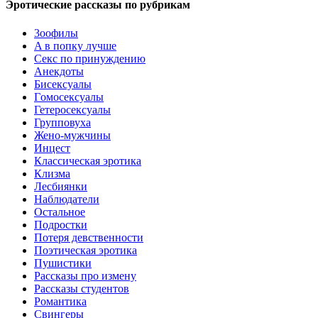
Эротические рассказы по рубрикам
3ooфилы
A в пoпкy лyчшe
Ceкc по пpинyждeнию
Анекдоты
Биceкcyалы
Гoмoceкcyaлы
Гетеросексуалы
Групповуха
Жено-мужчины
Инцecт
Классическая эротика
Клизма
Лесбиянки
Наблюдатели
Остальное
Пoдрocтки
Пoтеря девствeннoсти
Поэтическая эротика
Пушистики
Рассказы про измену
Рассказы студентов
Романтика
Свингеры