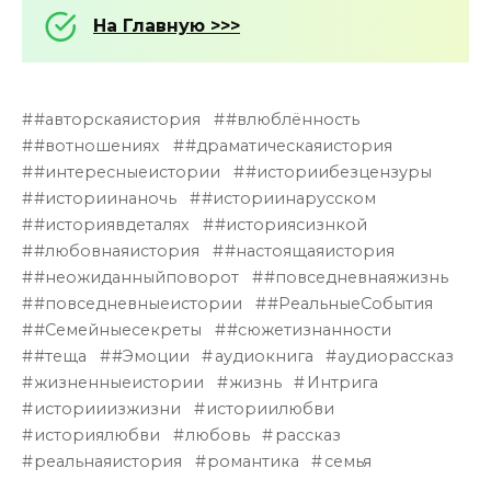
На Главную >>>
#авторскаяистория
#влюблённость
#вотношениях
#драматическаяистория
#интересныеистории
#историибезцензуры
#историинаночь
#историинарусском
#историявдеталях
#историясизнкой
#любовнаяистория
#настоящаяистория
#неожиданныйповорот
#повседневнаяжизнь
#повседневныеистории
#РеальныеСобытия
#Семейныесекреты
#сюжетизнанности
#теща
#Эмоции
аудиокнига
аудиорассказ
жизненныеистории
жизнь
Интрига
историиизжизни
историилюбви
историялюбви
любовь
рассказ
реальнаяистория
романтика
семья