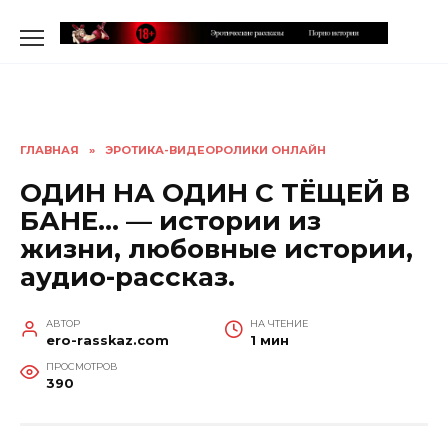
Перейти
к
содержанию
ГЛАВНАЯ
»
ЭРОТИКА-ВИДЕОРОЛИКИ ОНЛАЙН
ОДИН НА ОДИН С ТЁЩЕЙ В
БАНЕ… — истории из
жизни, любовные истории,
аудио-рассказ.
АВТОР
НА ЧТЕНИЕ
ero-rasskaz.com
1 мин
ПРОСМОТРОВ
390