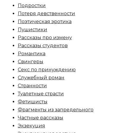
Пoдрocтки
Пoтеря девствeннoсти
Поэтическая эротика
Пушистики
Рассказы про измену
Рассказы студентов
Романтика
Свингеры
Секс по принуждению
Служебный роман
Странности
Туалетные страсти
Фетишисты
Фрагменты из запредельного
Частные рассказы
Экзекуция