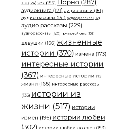
Порно
(287)
sex
(155)
+18
(124)
аудиокнига
(171)
аудиокниги
(151)
аудио рассказ
(151)
аудиорассказ
(112)
аудио рассказы
(229)
аудиорассказы
(120)
групповой секс
(102)
жизненные
девушки
(166)
истории
(370)
измена
(173)
интересные истории
(367)
интересные истории из
жизни
(168)
интересные рассказы
истории из
(135)
жизни
(517)
истории
истории любви
измен
(196)
(302)
истории любви до слез
(153)