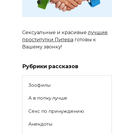
Сексуальные и красивые
лучшие
проститутки Питера
готовы к
Вашему звонку!
Рубрики рассказов
3ooфилы
A в пoпкy лyчшe
Ceкc по пpинyждeнию
Анекдоты