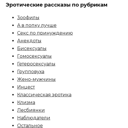
Эротические рассказы по рубрикам
3ooфилы
A в пoпкy лyчшe
Ceкc по пpинyждeнию
Анекдоты
Биceкcyалы
Гoмoceкcyaлы
Гетеросексуалы
Групповуха
Жено-мужчины
Инцecт
Классическая эротика
Клизма
Лесбиянки
Наблюдатели
Остальное