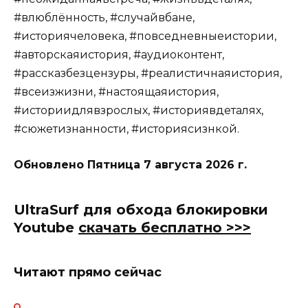
#влюблённость, #случайвбане,
#историячеловека, #повседневныеистории,
#авторскаяистория, #аудиоконтент,
#рассказбезцензуры, #реалистичнаяистория,
#всеизжизни, #настоящаяистория,
#историидлявзрослых, #историявдеталях,
#сюжетизнанности, #историясизнкой.
Обновлено
Пятница 7 августа 2026 г.
UltraSurf для обхода блокировки
Youtube
скачать бесплатно >>>
Читают прямо сейчас