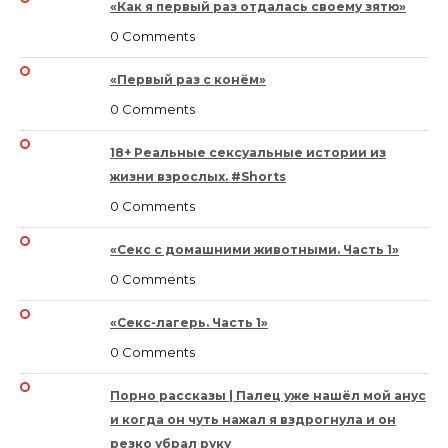
«Как я первый раз отдалась своему зятю»
0 Comments
«Первый раз с конём»
0 Comments
18+ Реальные сексуальные истории из
жизни взрослых. #Shorts
0 Comments
«Секс с домашними животными. Часть 1»
0 Comments
«Секс-лагерь. Часть 1»
0 Comments
Порно рассказы | Палец уже нашёл мой анус
и когда он чуть нажал я вздрогнула и он
резко убрал руку