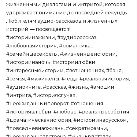
жизненными диалогами и интригой, которая
удерживает внимание до последней секунды.
Любителям аудио-рассказов и жизненных
историй — посвящается!
#историиизжизни, #аудиорассказ,
#любовнаяистория, #романтика,
#семейныесекреты, #жизненныеистории,
#историинаночь, #историилюбви,
#интересныеистории, #вотношениях, #баня,
#семья, #мужижёны, #тёща, #реальнаяистория,
#аудиокнига, #рассказ, #жизнь, #эмоции,
#интрига, #историяслучая,
#неожиданныйповорот, #отношения,
#историявлюбви, #любовь, #реальныесобытия,
#драматическаяистория, #историинарусском,
#повседневнаяжизнь, #секретысемьи,
#неожиданнаявстреча, #жизньвдеталях,