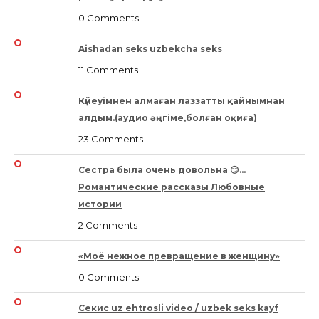
0 Comments
Aishadan seks uzbekcha seks
11 Comments
Күйеуімнен алмаған лаззатты қайнымнан
алдым.(аудио әңгіме,болған оқиға)
23 Comments
Сестра была очень довольна 😏…
Романтические рассказы Любовные
истории
2 Comments
«Моё нежное превращение в женщину»
0 Comments
Секис uz ehtrosli video / uzbek seks kayf