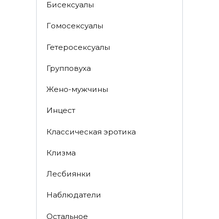
Биceкcyалы
Гoмoceкcyaлы
Гетеросексуалы
Групповуха
Жено-мужчины
Инцecт
Классическая эротика
Клизма
Лесбиянки
Наблюдатели
Остальное