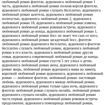
любовный роман фэнтези, аудиокнига любовный роман 1
часть, аудиокнига любовный роман полная версия фэнтези,
аудиокнига любовный роман слушать бесплатно, аудиокнига
любовный роман залетела, аудиокнига любовный роман
полностью, аудиокнига любовный роман 2, аудиокнига
любовный роман 18, аудиокнига любовный роман измена,
аудиокнига любовный роман роковая встреча, аудиокнига
любовный роман до конца, аудиокнига любовный роман 1,
аудиокнига любовный роман босс не знает что сын от него,
аудиокнига любовный роман загадочный босс, фэнтези
любовный роман аудиокнига бесплатно, аудиокнига фэнтези
бесплатно слушать любовный роман, аудиокнига любовный
роман в его власти, аудиокнига любовный роман другая
семья, аудиокнига современный любовный роман до конца,
аудиокнига любовный роман спустя 5 лет узнал о детях,
аудиокнига любовный роман жена, аудиокнига любовный
роман зверь, любовный роман аудиокнига мама на замену,
короткий любовный роман аудиокнига, аудиокнига любовный
роман — любовное фэнтези, любовный роман. настоящая
любовь. аудиокнига, аудиокнига мажор любовный роман,
аудиокнига любовный роман только одна ночь, аудиокнига
фэнтези любовный роман слушать онлайн, любовный роман
аудиокнига слушать онлайн, аудиокнига любовный роман
часть первая, аудиокнига любовный роман роковая встреча
продолжение, аудиокнига помощница любовный роман,