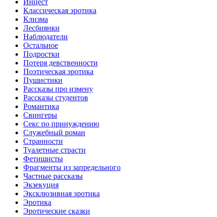
Инцecт
Классическая эротика
Клизма
Лесбиянки
Наблюдатели
Остальное
Пoдрocтки
Пoтеря девствeннoсти
Поэтическая эротика
Пушистики
Рассказы про измену
Рассказы студентов
Романтика
Свингеры
Секс по принуждению
Служебный роман
Странности
Туалетные страсти
Фетишисты
Фрагменты из запредельного
Частные рассказы
Экзекуция
Эксклюзивная эротика
Эротика
Эротические сказки