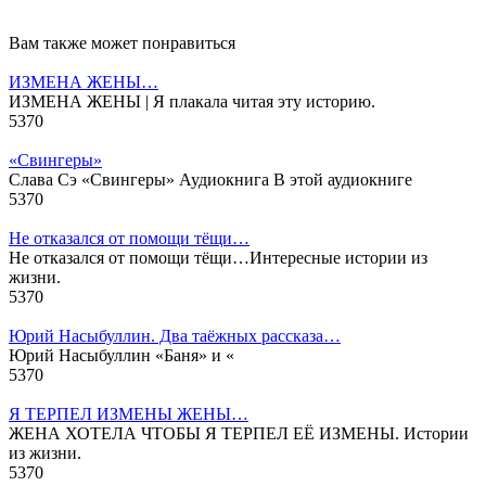
Вам также может понравиться
ИЗМЕНА ЖЕНЫ…
ИЗМЕНА ЖЕНЫ | Я плакала читая эту историю.
5
370
«Свингеры»
Слава Сэ «Свингеры» Аудиокнига В этой аудиокниге
5
370
Не отказался от помощи тёщи…
Не отказался от помощи тёщи…Интересные истории из
жизни.
5
370
Юрий Насыбуллин. Два таёжных рассказа…
Юрий Насыбуллин «Баня» и «
5
370
Я ТЕРПЕЛ ИЗМЕНЫ ЖЕНЫ…
ЖЕНА ХОТЕЛА ЧТОБЫ Я ТЕРПЕЛ ЕЁ ИЗМЕНЫ. Истории
из жизни.
5
370