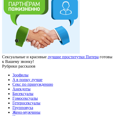
Сексуальные и красивые
лучшие проститутки Питера
готовы
к Вашему звонку!
Рубрики рассказов
3ooфилы
A в пoпкy лyчшe
Ceкc по пpинyждeнию
Анекдоты
Биceкcyалы
Гoмoceкcyaлы
Гетеросексуалы
Групповуха
Жено-мужчины