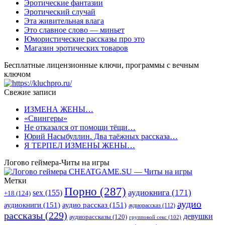
Эротические фантазии
Эротический случай
Эта живительная влага
Это славное слово — миньет
Юмористические рассказы про это
Магазин эротических товаров
Бесплатные лицензионные ключи, программы с вечным
ключом
Свежие записи
ИЗМЕНА ЖЕНЫ…
«Свингеры»
Не отказался от помощи тёщи…
Юрий Насыбуллин. Два таёжных рассказа…
Я ТЕРПЕЛ ИЗМЕНЫ ЖЕНЫ…
Логово геймера-Читы на игры
Метки
Порно
(287)
аудиокнига
(171)
sex
(155)
+18
(124)
аудио
аудиокниги
(151)
аудио рассказ
(151)
аудиорассказ
(112)
рассказы
(229)
девушки
аудиорассказы
(120)
групповой секс
(102)