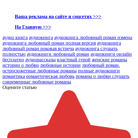
Ваша реклама на сайте и соцсетях >>>
На Главную >>>
аудио книга
аудиокнига
аудиокнига любовный роман измена
аудиокнига любовный роман полная версия
аудиокнига
любовный роман роковая встреча
аудиокнига слушать
полностью
аудиокниги любовный роман
аудиокниги онлайн
бесплатно
аудиорассказы
властный герой
женские романы
истории о любви
любовные истории
любовный роман.
остросюжетные любовные романы
полные аудиокниги
романтика
романтическая любовь
романы о любви слушать
современные любовные романы
Оцените статью