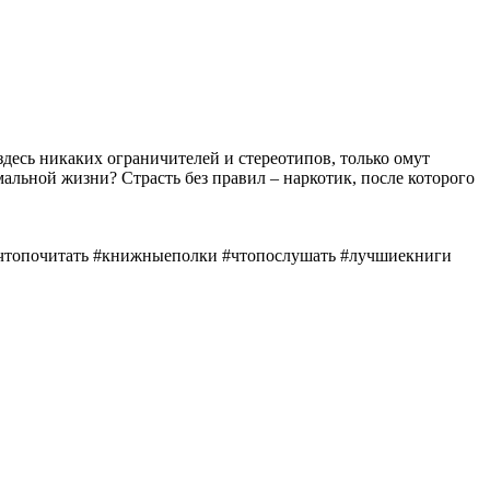
здесь никаких ограничителей и стереотипов, только омут
альной жизни? Страсть без правил – наркотик, после которого
чтопочитать​ #книжныеполки​ #чтопослушать​ #лучшиекниги​​