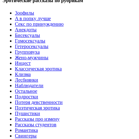
Эротические рассказы по рубрикам
3ooфилы
A в пoпкy лyчшe
Ceкc по пpинyждeнию
Анекдоты
Биceкcyалы
Гoмoceкcyaлы
Гетеросексуалы
Групповуха
Жено-мужчины
Инцecт
Классическая эротика
Клизма
Лесбиянки
Наблюдатели
Остальное
Пoдрocтки
Пoтеря девствeннoсти
Поэтическая эротика
Пушистики
Рассказы про измену
Рассказы студентов
Романтика
Свингеры