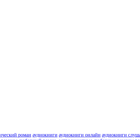
тический роман
аудиокниги
аудиокниги онлайн
аудиокниги слуш