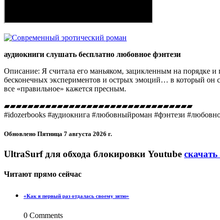
аудиокниги слушать бесплатно любовное фэнтези
Описание: Я считала его маньяком, зацикленным на порядке и п
бесконечных экспериментов и острых эмоций… в который он соб
все «правильное» кажется пресным.
▰▰▰▰▰▰▰▰▰▰▰▰▰▰▰▰▰▰▰▰▰▰▰▰▰▰▰▰▰▰▰▰
#idozerbooks #аудиокнига​ #любовныйроман​ #фэнтези​ #любовно
Обновлено
Пятница 7 августа 2026 г.
UltraSurf для обхода блокировки Youtube
скачать
Читают прямо сейчас
«Как я первый раз отдалась своему зятю»
0 Comments