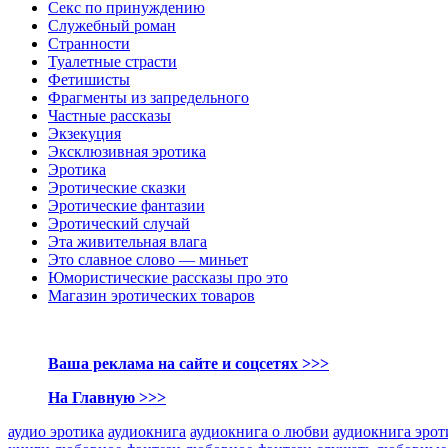
Секс по принуждению
Служебный роман
Странности
Туалетные страсти
Фетишисты
Фрагменты из запредельного
Частные рассказы
Экзекуция
Эксклюзивная эротика
Эротика
Эротические сказки
Эротические фантазии
Эротический случай
Эта живительная влага
Это славное слово — миньет
Юмористические рассказы про это
Магазин эротических товаров
Ваша реклама на сайте и соцсетях >>>
На Главную >>>
аудио эротика
аудиокнига
аудиокнига о любви
аудиокнига эро