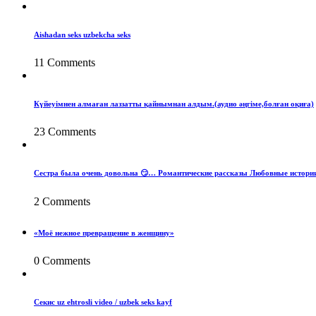
Aishadan seks uzbekcha seks
11 Comments
Күйеуімнен алмаған лаззатты қайнымнан алдым.(аудио әңгіме,болған оқиға)
23 Comments
Сестра была очень довольна 😏… Романтические рассказы Любовные истори
2 Comments
«Моё нежное превращение в женщину»
0 Comments
Секис uz ehtrosli video / uzbek seks kayf