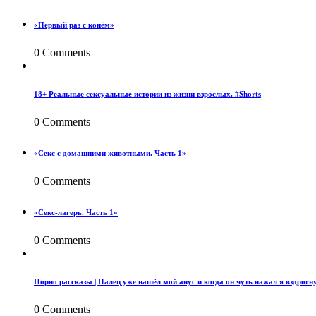
«Первый раз с конём»
0 Comments
18+ Реальные сексуальные истории из жизни взрослых. #Shorts
0 Comments
«Секс с домашними животными. Часть 1»
0 Comments
«Секс-лагерь. Часть 1»
0 Comments
Порно рассказы | Палец уже нашёл мой анус и когда он чуть нажал я вздрогну
0 Comments