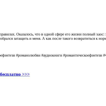
равилах. Оказалось, что в одной сфере его жизни полный хаос: 
рался затащить и меня. А как после такого возвратиться к норм
ефэнтези​ #романолюбви​ #аудиокниги​ #романтическоефэнтези​ #
 бесплатно >>>