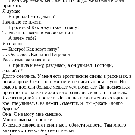
— Иван Сергеевич, вы с дачи!? Вы ж должны были в обед
приехать.
Я думаю
— Я пропал! Что делать?
Начинаю ее трясти
— Проснись! Как зовут твоего папу?!
Та еще » плавает» в удовольствии
— А зачем тебе?
Я говорю
— Быстро! Как зовут папу?
… Оказалось Василий Петрович.
Рассказывала знакомая
— Я пришла к нему, разделась, а он увидел- Господи,
спасибо!!!
Долго смеялись. У меня есть эротические сцены в рассказах, в
новой прозе. Секс часть жизни и не писать о нем глупо. Но
юмор в постели больше мешает чем помогает. Да, посмеяться
приятно, но вы же не для этого разделись и легли в постель.
Я- с женщиной в постели. Делаю некие движения которые я
кое- где увидел. Она лежит , смеётся. Я- ты «ржать» долго
будешь?
Она- Я не могу, мне смешно.
Много юмора в постели.
Я- делаю движения приятные в области живота. Там много
ключевых точек. Она скептически