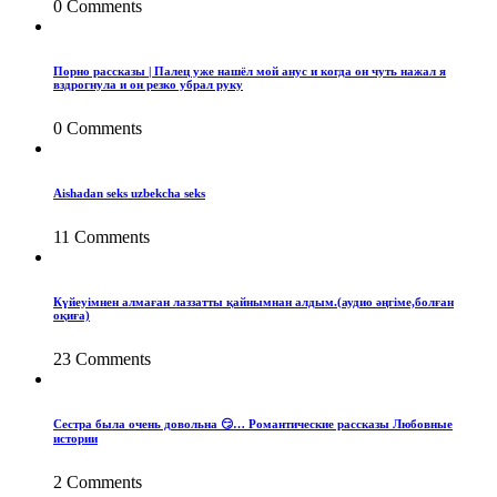
0 Comments
Порно рассказы | Палец уже нашёл мой анус и когда он чуть нажал я
вздрогнула и он резко убрал руку
0 Comments
Aishadan seks uzbekcha seks
11 Comments
Күйеуімнен алмаған лаззатты қайнымнан алдым.(аудио әңгіме,болған
оқиға)
23 Comments
Сестра была очень довольна 😏… Романтические рассказы Любовные
истории
2 Comments