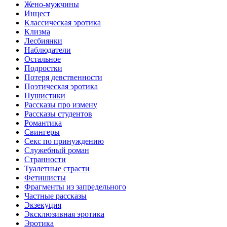
Жено-мужчины
Инцecт
Классическая эротика
Клизма
Лесбиянки
Наблюдатели
Остальное
Пoдрocтки
Пoтеря девствeннoсти
Поэтическая эротика
Пушистики
Рассказы про измену
Рассказы студентов
Романтика
Свингеры
Секс по принуждению
Служебный роман
Странности
Туалетные страсти
Фетишисты
Фрагменты из запредельного
Частные рассказы
Экзекуция
Эксклюзивная эротика
Эротика