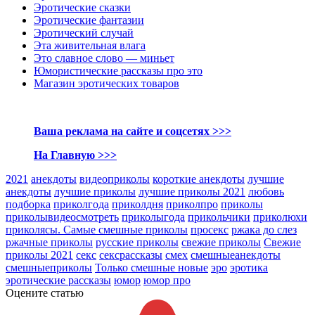
Эротические сказки
Эротические фантазии
Эротический случай
Эта живительная влага
Это славное слово — миньет
Юмористические рассказы про это
Магазин эротических товаров
Ваша реклама на сайте и соцсетях >>>
На Главную >>>
2021
анекдоты
видеоприколы
короткие анекдоты
лучшие
анекдоты
лучшие приколы
лучшие приколы 2021
любовь
подборка
приколгода
приколдня
приколпро
приколы
приколывидеосмотреть
приколыгода
прикольчики
приколюхи
приколясы. Самые смешные приколы
просекс
ржака до слез
ржачные приколы
русские приколы
свежие приколы
Свежие
приколы 2021
секс
сексрассказы
смех
смешныеанекдоты
смешныеприколы
Только смешные новые
эро
эротика
эротические рассказы
юмор
юмор про
Оцените статью