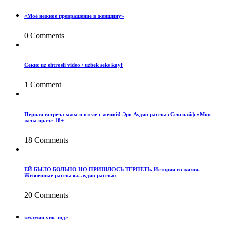
«Моё нежное превращение в женщину»
0 Comments
Секис uz ehtrosli video / uzbek seks kayf
1 Comment
Первая встреча мжм в отеле с женой! Эро Аудио рассказ Сексвайф «Моя
жена врач» 18+
18 Comments
ЕЙ БЫЛО БОЛЬНО НО ПРИШЛОСЬ ТЕРПЕТЬ. Истории из жизни.
Жизненные рассказы, аудио рассказ
20 Comments
«мамин уик-энд»