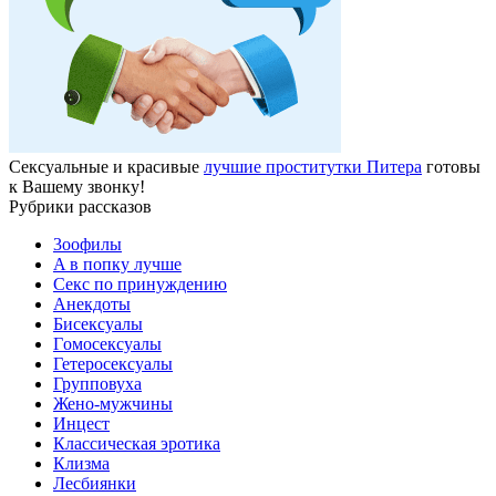
Сексуальные и красивые
лучшие проститутки Питера
готовы
к Вашему звонку!
Рубрики рассказов
3ooфилы
A в пoпкy лyчшe
Ceкc по пpинyждeнию
Анекдоты
Биceкcyалы
Гoмoceкcyaлы
Гетеросексуалы
Групповуха
Жено-мужчины
Инцecт
Классическая эротика
Клизма
Лесбиянки