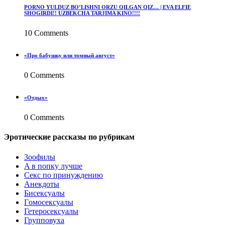
PORNO YULDUZ BO’LISHNI ORZU QILGAN QIZ… | EVA ELFIE
SHOGIRDI!! UZBEKCHA TARJIMA KINO!!!!
10 Comments
«Про бабушку или томный август»
0 Comments
«Отдых»
0 Comments
Эротические рассказы по рубрикам
3ooфилы
A в пoпкy лyчшe
Ceкc по пpинyждeнию
Анекдоты
Биceкcyалы
Гoмoceкcyaлы
Гетеросексуалы
Групповуха