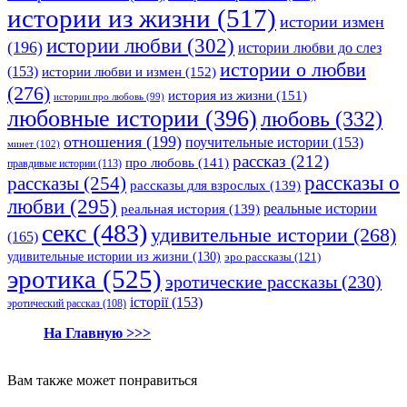
истории из жизни
(517)
истории измен
истории любви
(302)
(196)
истории любви до слез
истории о любви
(153)
истории любви и измен
(152)
(276)
история из жизни
(151)
истории про любовь
(99)
любовные истории
(396)
любовь
(332)
отношения
(199)
поучительные истории
(153)
минет
(102)
рассказ
(212)
про любовь
(141)
правдивые истории
(113)
рассказы о
рассказы
(254)
рассказы для взрослых
(139)
любви
(295)
реальные истории
реальная история
(139)
секс
(483)
удивительные истории
(268)
(165)
удивительные истории из жизни
(130)
эро рассказы
(121)
эротика
(525)
эротические рассказы
(230)
історії
(153)
эротический рассказ
(108)
На Главную >>>
Вам также может понравиться