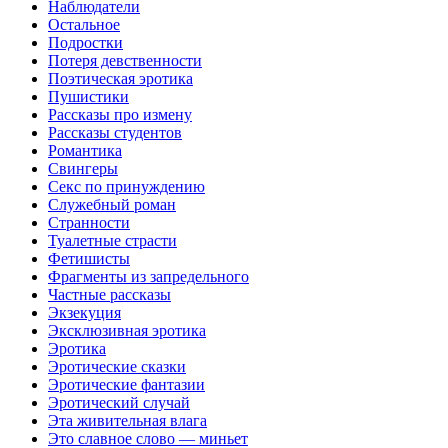
Наблюдатели
Остальное
Пoдрocтки
Пoтеря девствeннoсти
Поэтическая эротика
Пушистики
Рассказы про измену
Рассказы студентов
Романтика
Свингеры
Секс по принуждению
Служебный роман
Странности
Туалетные страсти
Фетишисты
Фрагменты из запредельного
Частные рассказы
Экзекуция
Эксклюзивная эротика
Эротика
Эротические сказки
Эротические фантазии
Эротический случай
Эта живительная влага
Это славное слово — миньет