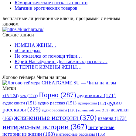
Юмористические рассказы про это
Магазин эротических товаров
Бесплатные лицензионные ключи, программы с вечным
ключом
Свежие записи
ИЗМЕНА ЖЕНЫ…
«Свингеры»
Не отказался от помощи тёщи…
Юрий Насыбуллин. Два таёжных рассказа…
Я ТЕРПЕЛ ИЗМЕНЫ ЖЕНЫ…
Логово геймера-Читы на игры
Метки
Порно
(287)
аудиокнига
(171)
sex
(155)
+18
(124)
аудио
аудиокниги
(151)
аудио рассказ
(151)
аудиорассказ
(112)
рассказы
(229)
девушки
аудиорассказы
(120)
групповой секс
(102)
жизненные истории
(370)
(166)
измена
(173)
интересные истории
(367)
интересные
истории из жизни
(168)
интересные рассказы
(135)